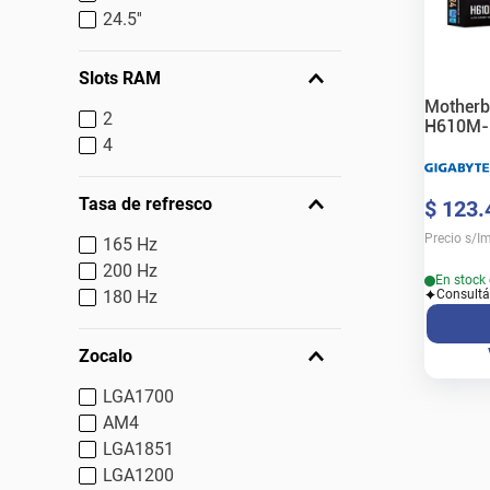
24.5''
Slots RAM
Motherb
2
H610M-
4
Tasa de refresco
$
123
.
Precio s/I
165 Hz
200 Hz
En stock 
180 Hz
Consultá
Zocalo
LGA1700
AM4
LGA1851
LGA1200