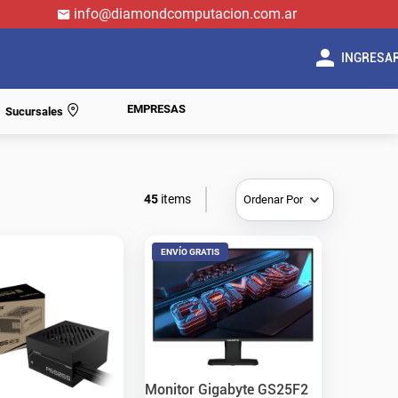
info@diamondcomputacion.com.ar
INGRESA
EMPRESAS
Sucursales
45
Ordenar Por
ENVÍO GRATIS
Monitor Gigabyte GS25F2