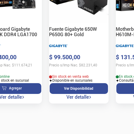
oard Gigabyte
Fuente Gigabyte 650W
Motherb
K DDR4 LGA1700
P650G 80+ Gold
H610M-
LGA170
400
,
00
$
99
.
500
,
00
$
131
.
mp Nac.
$
111.674,21
Precio s/Imp Nac.
$
82.231,40
Precio s/I
online
Sin stock en venta web
En stock 
 stock en sucursal
Disponible en sucursales
Consultá
Agregar
Ver Disponibilidad
Ver detalle
Ver detalle