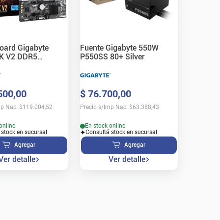
oard Gigabyte
Fuente Gigabyte 550W
K V2 DDR5
P550SS 80+ Silver
0
500
,
00
$
76
.
700
,
00
mp Nac.
$
119.004,52
Precio s/Imp Nac.
$
63.388,43
online
En stock online
 stock en sucursal
Consultá stock en sucursal
Agregar
Agregar
Ver detalle
Ver detalle