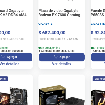
oard Gigabyte
Placa de video Gigabyte
Fuente 
K V2 DDR4 AM4
Radeon RX 7600 Gaming
P650SS 
OC 8GB
00
,
00
$
682
.
400
,
00
$
92
.
8
mp Nac.
$
84.977,38
Precio s/Imp Nac.
$
617.556,56
Precio s/I
online
En stock online
En stock 
 stock en sucursal
Consultá stock en sucursal
Consultá
Agregar
Agregar
Ver detalle
Ver detalle
RATIS
ENVÍO G