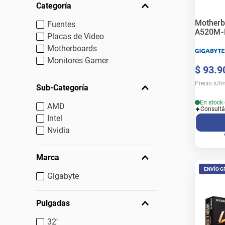
Categoría
Motherb
Fuentes
A520M-
Placas de Video
Motherboards
Monitores Gamer
$
93
.
9
Precio s/I
Sub-Categoría
En stock 
AMD
Consultá
Intel
Nvidia
Marca
ENVÍO G
Gigabyte
Pulgadas
32''