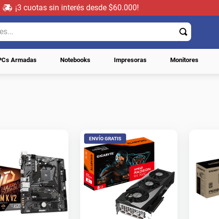
¡3 cuotas sin interés desde $60.000!
..
PCs Armadas
Notebooks
Impresoras
Monitores
ENVÍO GRATIS