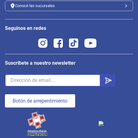
Política de privacidad
Métodos de pago
Métodos de envío
Trabaja con nosotros
Contacto
11-4484-1162 int. 18
WhatsApp: 1144082118
info@diamondcomputacion.com.ar
Sucursales de retiro
09:00 a 20:00 hs
Conocé las sucursales