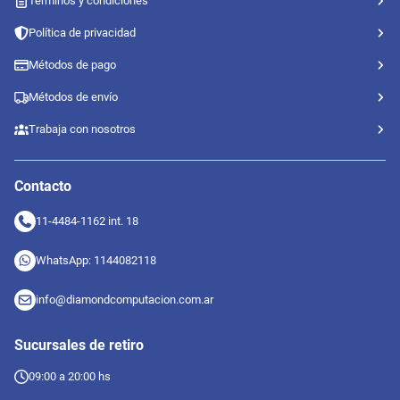
Auricular Redragon Cronus H211 RGB
Negro
$
32
.
700
,
00
Precio s/Imp Nac.
$
27.024,79
En stock online
Consultá stock en sucursal
Agregar
Ver detalle
Información
Preguntas frecuentes
Términos y condiciones