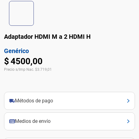
Adaptador HDMI M a 2 HDMI H
Genérico
$
4500
,
00
Precio s/Imp Nac.
$
3.719,01
Métodos de pago
Medios de envío