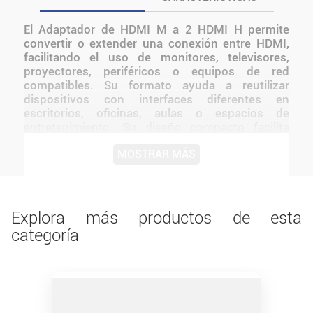
El Adaptador de HDMI M a 2 HDMI H permite
convertir o extender una conexión entre HDMI,
facilitando el uso de monitores, televisores,
proyectores, periféricos o equipos de red
compatibles. Su formato ayuda a reutilizar
dispositivos con interfaces diferentes en
escritorios, oficinas, aulas o espacios de
entretenimiento. Su diseño compacto facilita
llevarlo junto con cables y accesorios, y permite
MOSTRAR MÁS
resolver conexiones puntuales sin reemplazar el
equipo principal. Una alternativa funcional para
completar una instalación y aprovechar las
características específicas de este modelo en el
uso cotidiano.
Explora más productos de esta
categoría