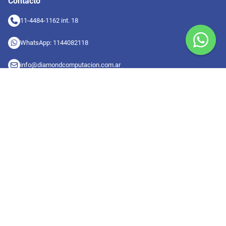
Contacto
11-4484-1162 int. 18
WhatsApp: 1144082118
info@diamondcomputacion.com.ar
Sucursales de retiro
09:00 a 20:00 hs
Conocé las sucursales
Seguinos en redes
Suscribete a nuestro newsletter