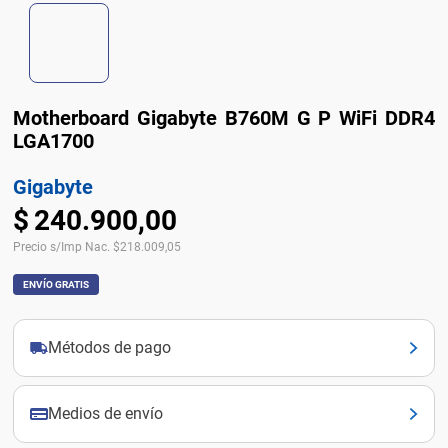
Motherboard Gigabyte B760M G P WiFi DDR4
LGA1700
Gigabyte
$
240
.
900
,
00
Precio s/Imp Nac.
$
218.009,05
ENVÍO GRATIS
Métodos de pago
Medios de envío