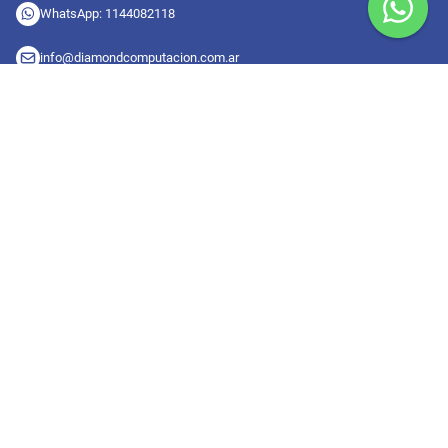
WhatsApp: 1144082118
info@diamondcomputacion.com.ar
Sucursales de retiro
09:00 a 20:00 hs
Conocé las sucursales
Seguinos en redes
Suscribete a nuestro newsletter