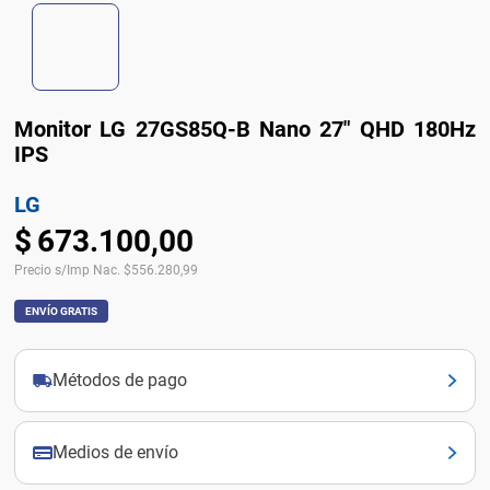
Monitor LG 27GS85Q-B Nano 27" QHD 180Hz
IPS
LG
$
673
.
100
,
00
Precio s/Imp Nac.
$
556.280,99
ENVÍO GRATIS
Métodos de pago
Medios de envío