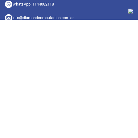
WhatsApp: 1144082118
info@diamondcomputacion.com.ar
Sucursales de retiro
09:00 a 20:00 hs
Conocé las sucursales
Seguinos en redes
Suscribete a nuestro newsletter