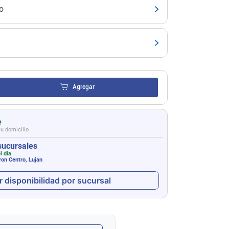
o
Agregar
e
tu domicilio
sucursales
l día
on Centro, Lujan
r disponibilidad por sucursal