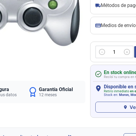
Métodos de pag
Medios de envío
－
＋
En stock onlin
Recibí tu compra en 
Disponible en 
gura
Garantía Oficial
Retiro inmediato
en e
tus datos
12 meses
Stock en:
Moron, Mor
Ve