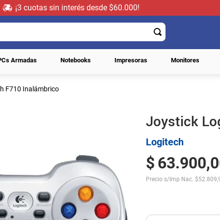
¡3 cuotas sin interés desde $60.000!
PCs Armadas
Notebooks
Impresoras
Monitores
ch F710 Inalámbrico
Joystick Lo
Logitech
$
63
.
900
,
0
Precio s/Imp Nac.
$
52.809,