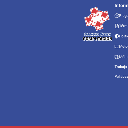
Infor
Pregu
Térmi
Polít
Méto
Méto
Trabaja
Politica