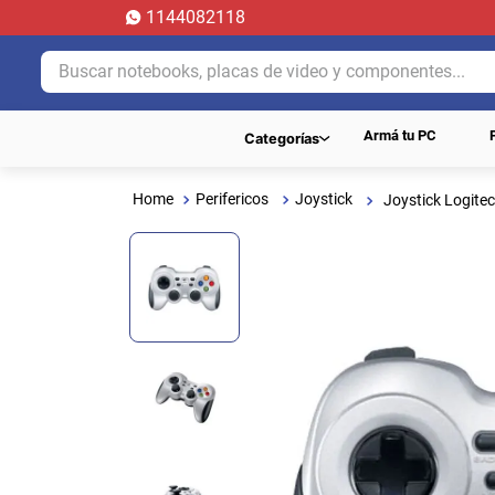
1144082118
Buscar notebooks, placas de video y componentes...
Armá tu PC
Categorías
Perifericos
Joystick
Joystick Logite