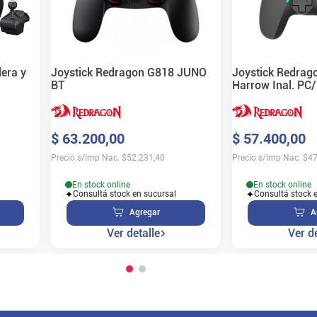
era y
Joystick Redragon G818 JUNO
Joystick Redra
BT
Harrow Inal. PC
$
63
.
200
,
00
$
57
.
400
,
00
Precio s/Imp Nac.
$
52.231,40
Precio s/Imp Nac.
$
47
En stock online
En stock online
Consultá stock en sucursal
Consultá stock 
Agregar
A
Ver detalle
Ver de