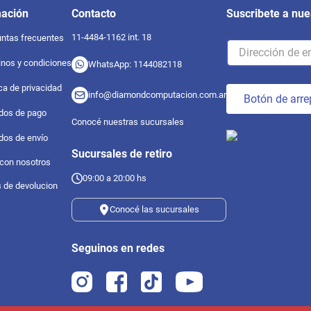
mación
Contacto
Suscribete a nue
11-4484-1162 int. 18
ntas frecuentes
nos y condiciones
WhatsApp: 1144082118
ica de privacidad
info@diamondcomputacion.com.ar
Botón de arre
dos de pago
Conocé nuestras sucursales
dos de envío
Sucursales de retiro
 con nosotros
09:00 a 20:00 hs
s de devolucion
Conocé las sucursales
Seguinos en redes