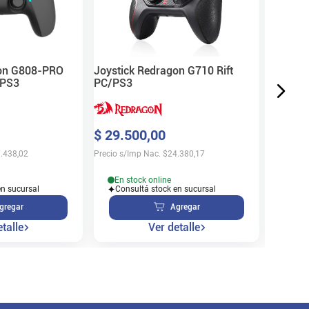
$
40
.
1
Precio s/
gon G808-PRO
Joystick Redragon G710 Rift
/PS3
PC/PS3
En s
$
29
.
500
,
00
Cons
.438,02
Precio s/Imp Nac.
$
24.380,17
En stock online
en sucursal
Consultá stock en sucursal
gregar
Agregar
talle
Ver detalle