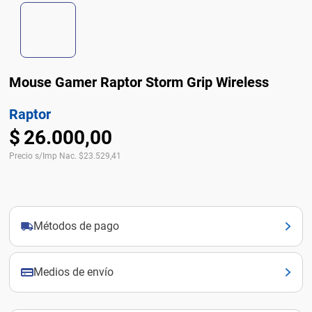
Mouse Gamer Raptor Storm Grip Wireless
Raptor
$
26
.
000
,
00
Precio s/Imp Nac.
$
23.529,41
Métodos de pago
Medios de envío