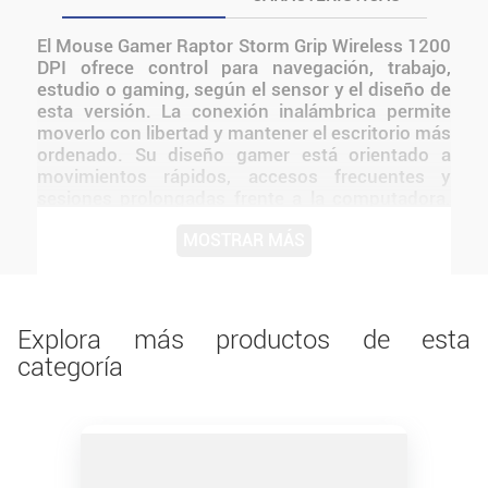
El Mouse Gamer Raptor Storm Grip Wireless 1200
DPI ofrece control para navegación, trabajo,
estudio o gaming, según el sensor y el diseño de
esta versión. La conexión inalámbrica permite
moverlo con libertad y mantener el escritorio más
ordenado. Su diseño gamer está orientado a
movimientos rápidos, accesos frecuentes y
sesiones prolongadas frente a la computadora.
La sensibilidad indicada de 1200 DPI permite
MOSTRAR MÁS
adaptar el movimiento a distintos estilos de uso.
MOUSE RAPTOR STORM GRIP WIRELESS
1200DPI es un producto diseñado para ofrecer la
máxima calidad y rendimiento El diseño de
Raptor mantiene una presentación coherente
Explora más productos de esta
con la línea y facilita integrarlo a distintos tipos
categoría
de setups.