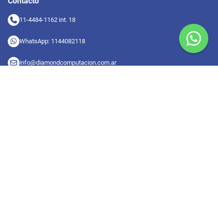
Contacto
11-4484-1162 int. 18
WhatsApp: 1144082118
info@diamondcomputacion.com.ar
Sucursales de retiro
09:00 a 20:00 hs
Conocé las sucursales
Seguinos en redes
Suscribete a nuestro newsletter