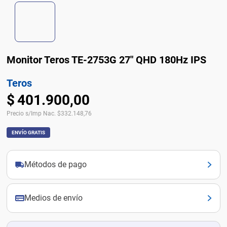
Monitor Teros TE-2753G 27" QHD 180Hz IPS
Teros
$
401
.
900
,
00
Precio s/Imp Nac.
$
332.148,76
ENVÍO GRATIS
Métodos de pago
Medios de envío