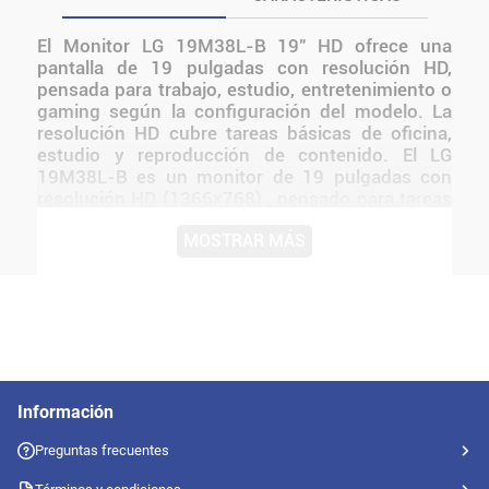
El Monitor LG 19M38L-B 19" HD ofrece una
pantalla de 19 pulgadas con resolución HD,
pensada para trabajo, estudio, entretenimiento o
gaming según la configuración del modelo. La
resolución HD cubre tareas básicas de oficina,
estudio y reproducción de contenido. El LG
19M38L-B es un monitor de 19 pulgadas con
resolución HD (1366×768) , pensado para tareas
básicas de oficina, estudio o uso hogareño Su
MOSTRAR MÁS
diseño compacto lo hace ideal para escritorios
reducidos, mientras que su conectividad HDMI y
VGA asegura compatibilidad con PCs y
notebooks Su diseño LG se integra con facilidad
a escritorios domésticos, oficinas y setups de
entretenimiento.
Información
Preguntas frecuentes