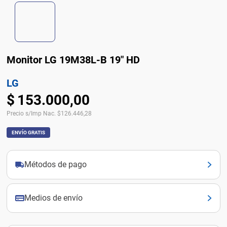
Monitor LG 19M38L-B 19" HD
LG
$
153
.
000
,
00
Precio s/Imp Nac.
$
126.446,28
ENVÍO GRATIS
Métodos de pago
Medios de envío