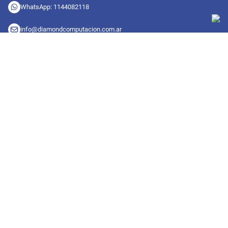
WhatsApp: 1144082118
info@diamondcomputacion.com.ar
Sucursales de retiro
09:00 a 20:00 hs
Conocé las sucursales
Seguinos en redes
Suscribete a nuestro newsletter