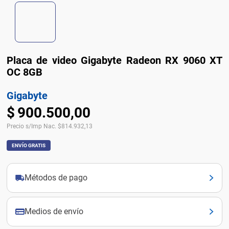
Placa de video Gigabyte Radeon RX 9060 XT
OC 8GB
Gigabyte
$
900
.
500
,
00
Precio s/Imp Nac.
$
814.932,13
ENVÍO GRATIS
Métodos de pago
Medios de envío