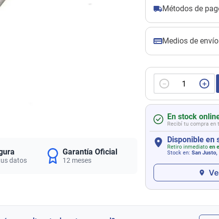
Métodos de pag
Medios de envío
－
＋
En stock onlin
Recibí tu compra en 
Disponible en 
Retiro inmediato
en e
gura
Garantía Oficial
Stock en:
San Justo,
tus datos
12 meses
Ve