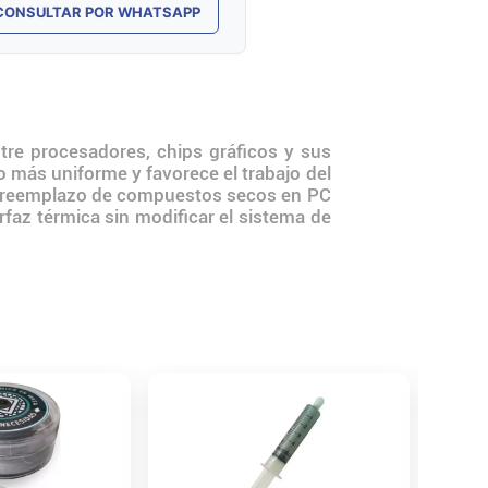
CONSULTAR POR WHATSAPP
tre procesadores, chips gráficos y sus
o más uniforme y favorece el trabajo del
 y reemplazo de compuestos secos en PC
rfaz térmica sin modificar el sistema de
Paño de
Cleaner