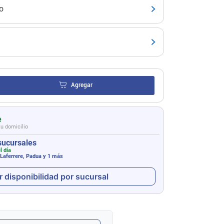
o
Agregar
e
tu domicilio
sucursales
l día
 Laferrere, Padua
y 1 más
r disponibilidad por sucursal