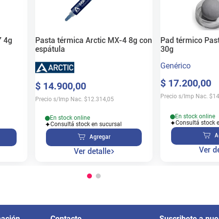
7 4g
Pasta térmica Arctic MX-4 8g con
Pad térmico Pas
espátula
30g
Genérico
$
17
.
200
,
00
$
14
.
900
,
00
Precio s/Imp Nac.
$
14
Precio s/Imp Nac.
$
12.314,05
En stock online
En stock online
Consultá stock 
Consultá stock en sucursal
A
Agregar
Ver de
Ver detalle
mación
Contacto
Suscribete a nue