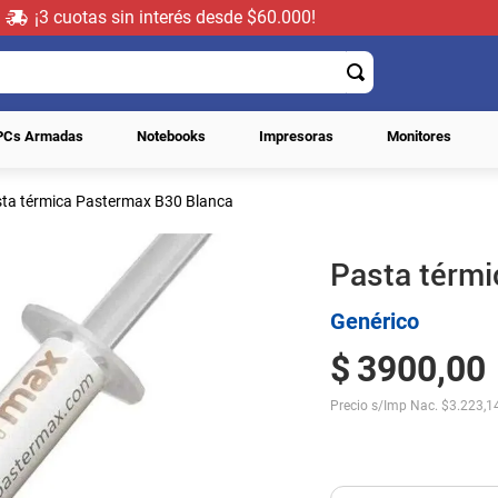
¡3 cuotas sin interés desde $60.000!
PCs Armadas
Notebooks
Impresoras
Monitores
ta térmica Pastermax B30 Blanca
Pasta térm
Genérico
$
3900
,
00
Precio s/Imp Nac.
$
3.223,1