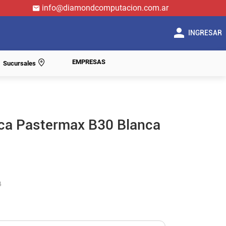
info@diamondcomputacion.com.ar
INGRESAR
EMPRESAS
Sucursales
ica Pastermax B30 Blanca
4