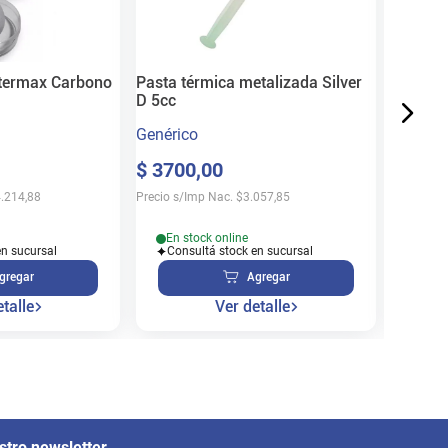
$
170
Precio s/
termax Carbono
Pasta térmica metalizada Silver
D 5cc
Genérico
$
3700
,
00
En s
Cons
.214,88
Precio s/Imp Nac.
$
3.057,85
En stock online
en sucursal
Consultá stock en sucursal
gregar
Agregar
talle
Ver detalle
stro newsletter