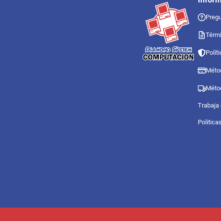
Pregu
Térmi
Polít
Méto
Méto
Trabaja
Politica