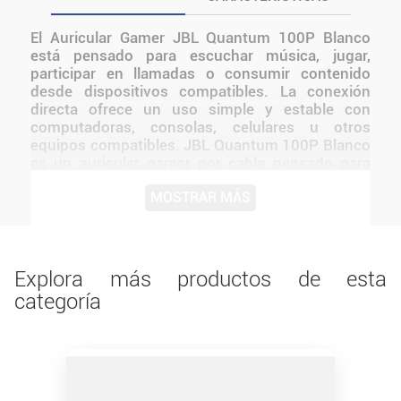
El Auricular Gamer JBL Quantum 100P Blanco
está pensado para escuchar música, jugar,
participar en llamadas o consumir contenido
desde dispositivos compatibles. La conexión
directa ofrece un uso simple y estable con
computadoras, consolas, celulares u otros
equipos compatibles. JBL Quantum 100P Blanco
es un auricular gamer por cable pensado para
máxima compatibilidad y comodidad en
MOSTRAR MÁS
consolas, PC y dispositivos móviles Su sonido
envolvente, micrófono desmontable y diseño
cómodo lo hacen ideal tanto para gaming como
para videollamadas, estudio o entretenimiento
general El diseño de JBL mantiene una
Explora más productos de esta
presentación coherente con la línea y facilita
categoría
integrarlo a distintos tipos de setups.