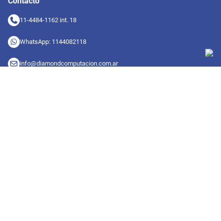
Contacto
11-4484-1162 int. 18
WhatsApp: 1144082118
info@diamondcomputacion.com.ar
Sucursales de retiro
09:00 a 20:00 hs
Conocé las sucursales
Seguinos en redes
Suscribete a nuestro newsletter