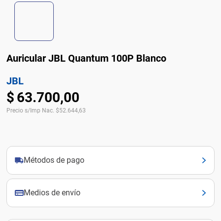
Auricular JBL Quantum 100P Blanco
JBL
$
63
.
700
,
00
Precio s/Imp Nac.
$
52.644,63
Métodos de pago
Medios de envío