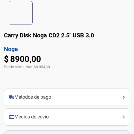
Carry Disk Noga CD2 2.5" USB 3.0
Noga
$
8900
,
00
Precio s/Imp Nac.
$
8.054,30
Métodos de pago
Medios de envío