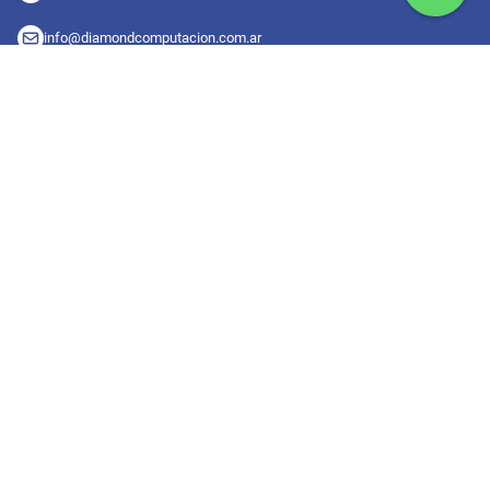
info@diamondcomputacion.com.ar
Sucursales de retiro
09:00 a 20:00 hs
Conocé las sucursales
Seguinos en redes
Suscribete a nuestro newsletter