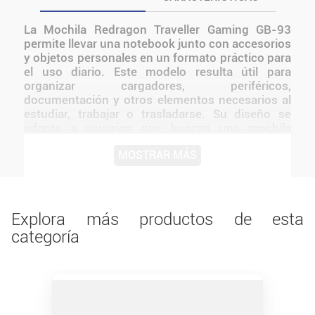
La Mochila Redragon Traveller Gaming GB-93
permite llevar una notebook junto con accesorios
y objetos personales en un formato práctico para
el uso diario. Este modelo resulta útil para
organizar cargadores, periféricos,
documentación y otros elementos necesarios al
estudiar, trabajar o trasladarse. Su diseño se
adapta a usuarios que buscan una mochila
específica para equipos portátiles, tanto para
MOSTRAR MÁS
recorridos urbanos como para jornadas fuera del
hogar. Una opción funcional para mantener el
contenido reunido y facilitar el transporte de la
computadora entre diferentes lugares.
Explora más productos de esta
categoría