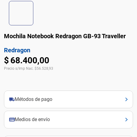
Mochila Notebook Redragon GB-93 Traveller
Redragon
$
68
.
400
,
00
Precio s/Imp Nac.
$
56.528,93
Métodos de pago
Medios de envío