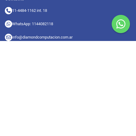
11-4484-1162 int. 18
WhatsApp: 1144082118
info@diamondcomputacion.com.ar
Sucursales de retiro
09:00 a 20:00 hs
Conocé las sucursales
Seguinos en redes
Suscribete a nuestro newsletter