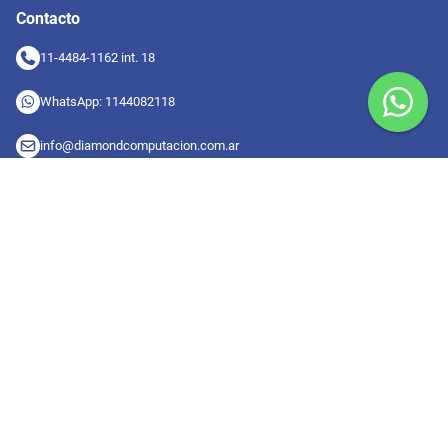
Contacto
11-4484-1162 int. 18
WhatsApp: 1144082118
info@diamondcomputacion.com.ar
Sucursales de retiro
09:00 a 20:00 hs
Conocé las sucursales
Seguinos en redes