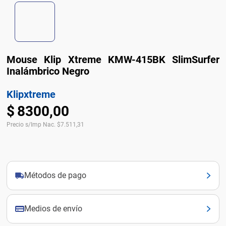
Mouse Klip Xtreme KMW-415BK SlimSurfer
Inalámbrico Negro
Klipxtreme
$
8300
,
00
Precio s/Imp Nac.
$
7.511,31
Métodos de pago
Medios de envío