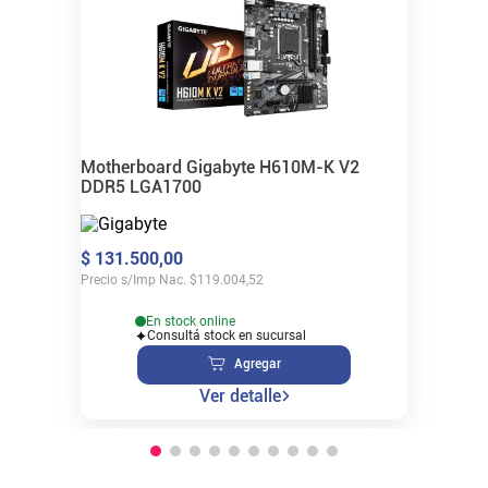
Motherboard Gigabyte H610M-K V2
DDR5 LGA1700
$
131
.
500
,
00
Precio s/Imp Nac.
$
119.004,52
En stock online
Consultá stock en sucursal
Agregar
Ver detalle