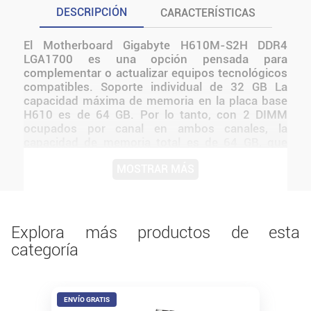
DESCRIPCIÓN
CARACTERÍSTICAS
El Motherboard Gigabyte H610M-S2H DDR4
LGA1700 es una opción pensada para
complementar o actualizar equipos tecnológicos
compatibles. Soporte individual de 32 GB La
capacidad máxima de memoria en la placa base
H610 es de 64 GB. Por lo tanto, con 2 DIMM
ocupados por canal en ambos canales, la
capacidad de memoria total es de 64 GB, que
solo estaba disponible en plataformas de
MOSTRAR MÁS
escritorio de gama alta (HEDT). Conector NVMe
PCIe Gen3 x4 M.2 Las placas base GIGABYTE se
enfocan en brindar tecnología M.2 a los
entusiastas que desean maximizar el potencial
de su sistema. Antes de instalarlo o utilizarlo,
Explora más productos de esta
conviene verificar medidas, conexiones,
categoría
alimentación y compatibilidad con el resto del
equipo.
ENVÍO GRATIS