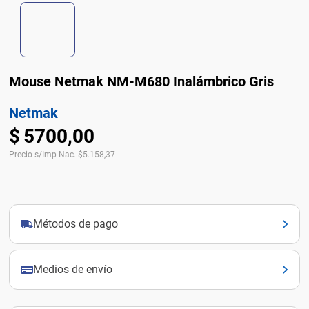
Mouse Netmak NM-M680 Inalámbrico Gris
Netmak
$
5700
,
00
Precio s/Imp Nac.
$
5.158,37
Métodos de pago
Medios de envío