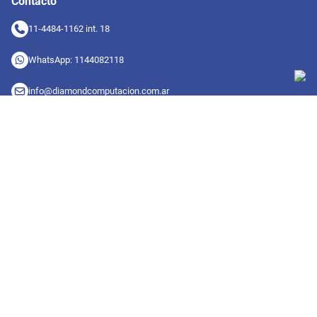
Contacto
11-4484-1162 int. 18
WhatsApp: 1144082118
info@diamondcomputacion.com.ar
Sucursales de retiro
09:00 a 20:00 hs
Conocé las sucursales
Seguinos en redes
Suscribete a nuestro newsletter