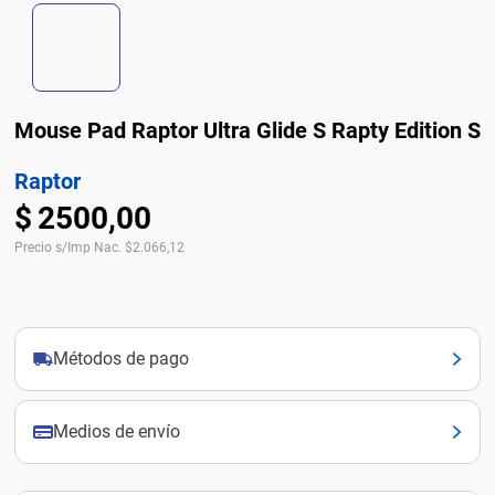
Mouse Pad Raptor Ultra Glide S Rapty Edition S
Raptor
$
2500
,
00
Precio s/Imp Nac.
$
2.066,12
Métodos de pago
Medios de envío