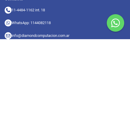
11-4484-1162 int. 18
WhatsApp: 1144082118
info@diamondcomputacion.com.ar
Sucursales de retiro
09:00 a 20:00 hs
Conocé las sucursales
Seguinos en redes
Suscribete a nuestro newsletter