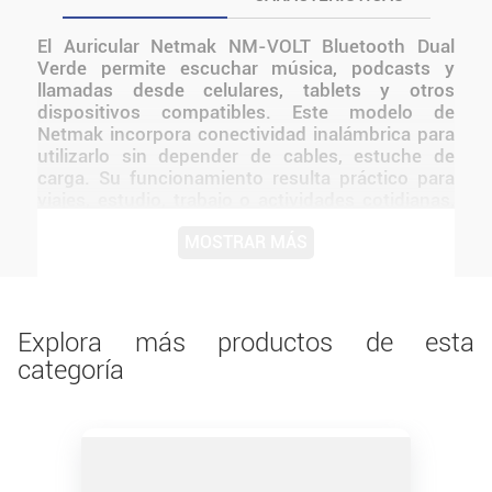
El Auricular Netmak NM-VOLT Bluetooth Dual
Verde permite escuchar música, podcasts y
llamadas desde celulares, tablets y otros
dispositivos compatibles. Este modelo de
Netmak incorpora conectividad inalámbrica para
utilizarlo sin depender de cables, estuche de
carga. Su funcionamiento resulta práctico para
viajes, estudio, trabajo o actividades cotidianas,
ya que permite moverse con mayor libertad y
MOSTRAR MÁS
mantener el audio disponible sin una conexión
física permanente. Por su formato, puede
transportarse fácilmente junto con otros
accesorios personales. Una alternativa funcional
para quienes buscan un auricular de uso diario
Explora más productos de esta
con las características específicas de esta
categoría
versión.