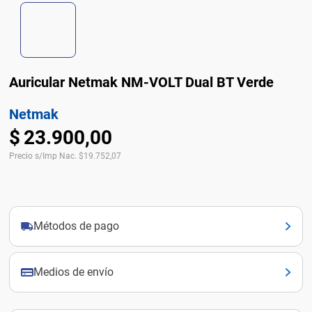
Auricular Netmak NM-VOLT Dual BT Verde
Netmak
$
23
.
900
,
00
Precio s/Imp Nac.
$
19.752,07
Métodos de pago
Medios de envío