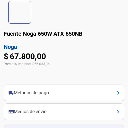
Fuente Noga 650W ATX 650NB
Noga
$
67
.
800
,
00
Precio s/Imp Nac.
$
56.033,06
Métodos de pago
Medios de envío