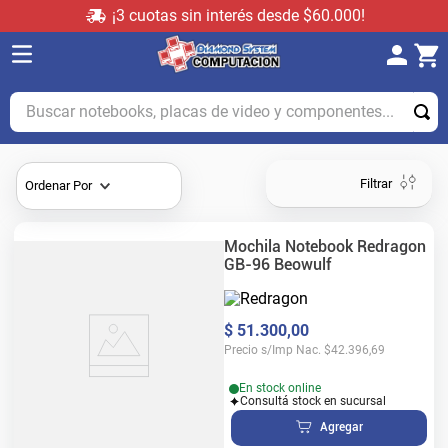
¡3 cuotas sin interés desde $60.000!
Buscar notebooks, placas de video y componentes...
Filtrar
Ordenar Por
Mochila Notebook Redragon
GB-96 Beowulf
$
51
.
300
,
00
Precio s/Imp Nac.
$
42.396,69
En stock online
Consultá stock en sucursal
Agregar