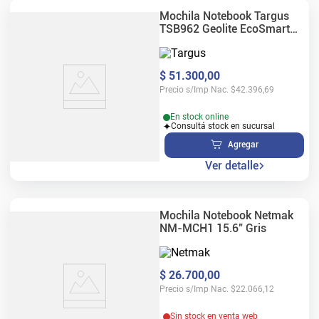
Mochila Notebook Targus
TSB962 Geolite EcoSmart
16" Negra
$
51
.
300
,
00
Precio s/Imp Nac.
$
42.396,69
En stock online
Consultá stock en sucursal
Agregar
Ver detalle
Mochila Notebook Netmak
NM-MCH1 15.6" Gris
$
26
.
700
,
00
Precio s/Imp Nac.
$
22.066,12
Sin stock en venta web