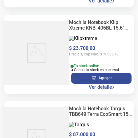
Ver detalle
Mochila Notebook Klip
Xtreme KNB-406BL 15.6"
Azul
$
23
.
700
,
00
Precio s/Imp Nac.
$
19.586,78
En stock online
Consultá stock en sucursal
Agregar
Ver detalle
Mochila Notebook Targus
TBB649 Terra EcoSmart 15-
16" Negra
$
87
.
000
,
00