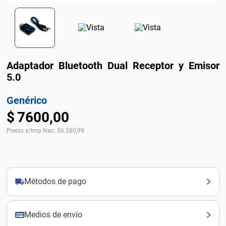
Adaptador Bluetooth Dual Receptor y Emisor
5.0
Genérico
$
7600
,
00
Precio s/Imp Nac.
$
6.280,99
Métodos de pago
Medios de envío