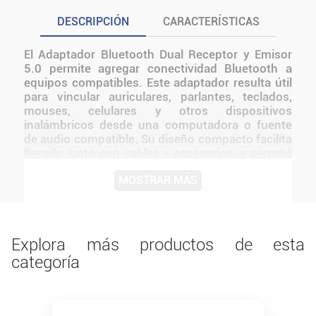
DESCRIPCIÓN
CARACTERÍSTICAS
El Adaptador Bluetooth Dual Receptor y Emisor
5.0 permite agregar conectividad Bluetooth a
equipos compatibles. Este adaptador resulta útil
para vincular auriculares, parlantes, teclados,
mouses, celulares y otros dispositivos
inalámbricos desde una computadora o fuente
de audio compatible. Su diseño compacto facilita
llevarlo junto con cables y accesorios, y permite
resolver conexiones puntuales sin reemplazar el
MOSTRAR MÁS
equipo principal. Una alternativa funcional para
completar una instalación y aprovechar las
características específicas de este modelo en el
uso cotidiano.
Explora más productos de esta
categoría