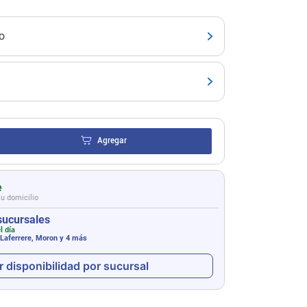
o
Agregar
e
tu domicilio
sucursales
l día
 Laferrere, Moron
y 4 más
r disponibilidad por sucursal