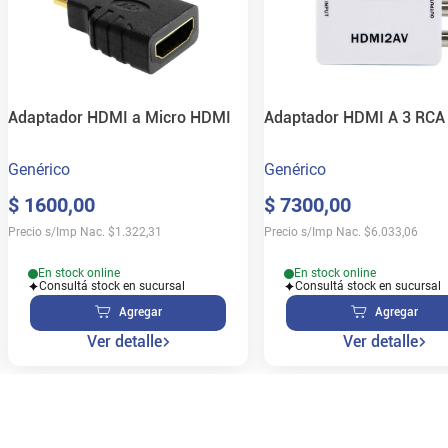
Adaptador HDMI a Micro HDMI
Adaptador HDMI A 3 RCA
Genérico
Genérico
$
1600
,
00
$
7300
,
00
Precio s/Imp Nac.
$
1.322,31
Precio s/Imp Nac.
$
6.033,06
En stock online
En stock online
Consultá stock en sucursal
Consultá stock en sucursal
Agregar
Agregar
Ver detalle
Ver detalle