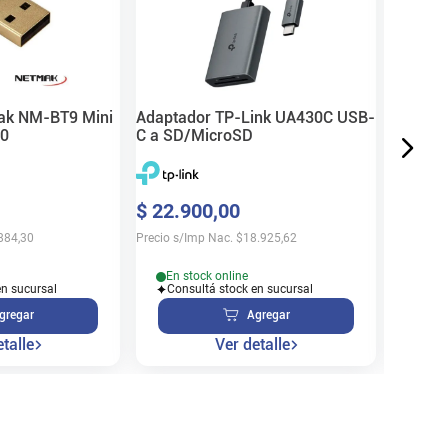
Genéric
$
18
.
6
Precio s/
ak NM-BT9 Mini
Adaptador TP-Link UA430C USB-
.0
C a SD/MicroSD
En s
$
22
.
900
,
00
Cons
884,30
Precio s/Imp Nac.
$
18.925,62
En stock online
en sucursal
Consultá stock en sucursal
gregar
Agregar
talle
Ver detalle