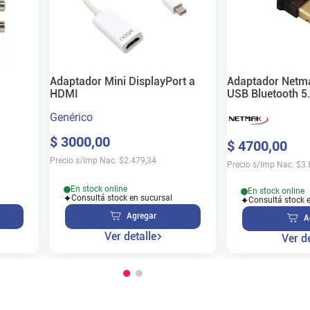
Adaptador Mini DisplayPort a
Adaptador Netm
HDMI
USB Bluetooth 5
Genérico
$
3000
,
00
$
4700
,
00
Precio s/Imp Nac.
$
2.479,34
Precio s/Imp Nac.
$
3.
En stock online
En stock online
Consultá stock en sucursal
Consultá stock 
Agregar
A
Ver detalle
Ver de