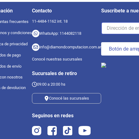
mación
Contacto
Suscribete a nue
11-4484-1162 int. 18
ntas frecuentes
nos y condiciones
WhatsApp: 1144082118
ica de privacidad
info@diamondcomputacion.com.ar
Botón de arre
dos de pago
Conocé nuestras sucursales
dos de envío
Sucursales de retiro
 con nosotros
09:00 a 20:00 hs
s de devolucion
Conocé las sucursales
Seguinos en redes