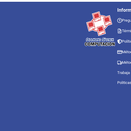
Infor
Pregu
Térmi
Polít
Méto
Méto
Trabaja
Politica