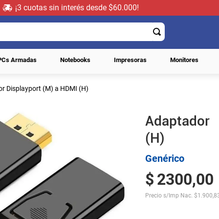
¡3 cuotas sin interés desde $60.000!
PCs Armadas
Notebooks
Impresoras
Monitores
r Displayport (M) a HDMI (H)
Adaptador 
(H)
Genérico
$
2300
,
00
Precio s/Imp Nac.
$
1.900,8