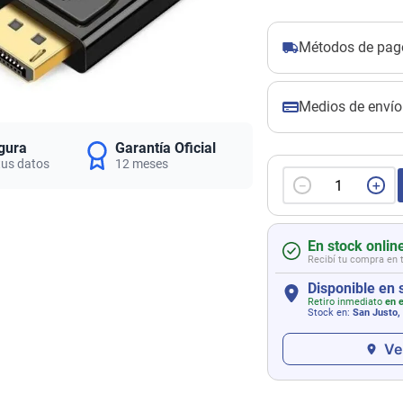
Métodos de pag
Medios de envío
gura
Garantía Oficial
tus datos
12 meses
－
＋
En stock onlin
Recibí tu compra en 
Disponible en 
Retiro inmediato
en e
Stock en:
San Justo,
Ve