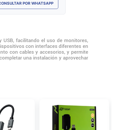
CONSULTAR POR WHATSAPP
 USB, facilitando el uso de monitores,
ispositivos con interfaces diferentes en
junto con cables y accesorios, y permite
 completar una instalación y aprovechar
Adaptad
USB 2.0