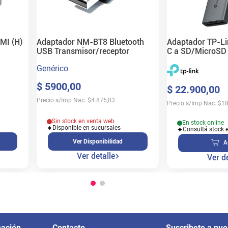
MI (H)
Adaptador NM-BT8 Bluetooth
Adaptador TP-L
USB Transmisor/receptor
C a SD/MicroSD
Genérico
$
5900
,
00
$
22
.
900
,
00
Precio s/Imp Nac.
$
4.876,03
Precio s/Imp Nac.
$
18
Sin stock en venta web
En stock online
Disponible en sucursales
Consultá stock 
Ver Disponibilidad
A
Ver detalle
Ver de
mación
Contacto
Suscribete a nue