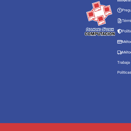
Pregu
Térmi
Polít
Méto
Méto
Trabaja
Politica