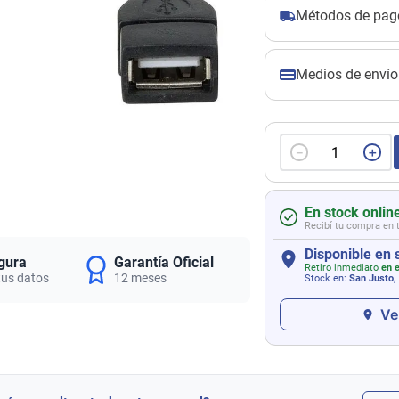
Métodos de pag
Medios de envío
－
＋
En stock onlin
Recibí tu compra en 
Disponible en 
gura
Garantía Oficial
Retiro inmediato
en e
tus datos
12 meses
Stock en:
San Justo,
Ve