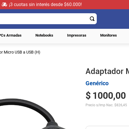
¡3 cuotas sin interés desde $60.000!
PCs Armadas
Notebooks
Impresoras
Monitores
r Micro USB a USB (H)
Adaptador 
Genérico
$
1000
,
00
Precio s/Imp Nac.
$
826,45