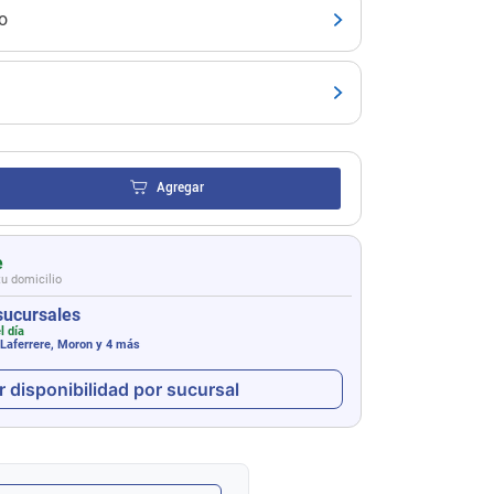
o
Agregar
e
tu domicilio
sucursales
l día
 Laferrere, Moron
y 4 más
r disponibilidad por sucursal