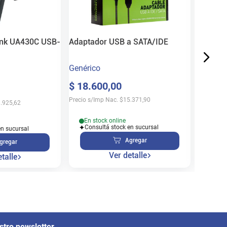
$
24
.
2
Precio s/
ink UA430C USB-
Adaptador USB a SATA/IDE
Genérico
$
18
.
600
,
00
En s
Cons
Precio s/Imp Nac.
$
15.371,90
.925,62
En stock online
Consultá stock en sucursal
en sucursal
Agregar
gregar
Ver detalle
talle
stro newsletter