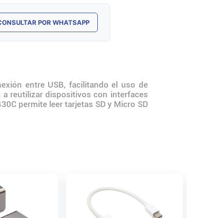
CONSULTAR POR WHATSAPP
ión entre USB, facilitando el uso de
a reutilizar dispositivos con interfaces
430C permite leer tarjetas SD y Micro SD
Adapta
USB Tra