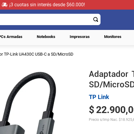
¡3 cuotas sin interés desde $60.000!
PCs Armadas
Notebooks
Impresoras
Monitores
r TP-Link UA430C USB-C a SD/MicroSD
Adaptador 
SD/MicroS
TP Link
$
22
.
900
,
0
Precio s/Imp Nac.
$
18.925,