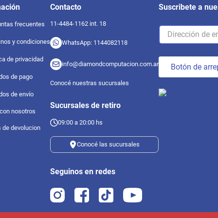
mación
Contacto
Suscribete a nue
11-4484-1162 int. 18
ntas frecuentes
nos y condiciones
WhatsApp: 1144082118
ica de privacidad
info@diamondcomputacion.com.ar
Botón de arre
dos de pago
Conocé nuestras sucursales
dos de envío
Sucursales de retiro
 con nosotros
09:00 a 20:00 hs
s de devolucion
Conocé las sucursales
Seguinos en redes