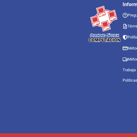
Infor
Pregu
Térmi
Polít
Méto
Méto
Trabaja
Politica