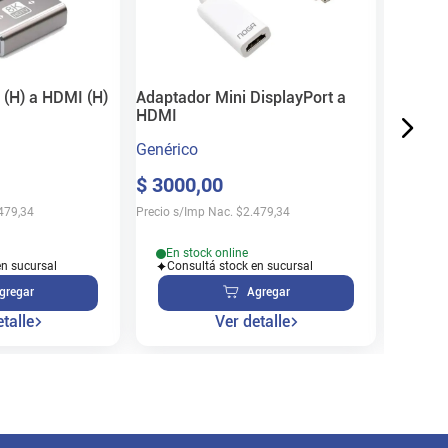
Genéric
$
590
Precio s/
(H) a HDMI (H)
Adaptador Mini DisplayPort a
HDMI
Genérico
$
3000
,
00
Sin 
Disp
479,34
Precio s/Imp Nac.
$
2.479,34
En stock online
en sucursal
Consultá stock en sucursal
gregar
Agregar
talle
Ver detalle