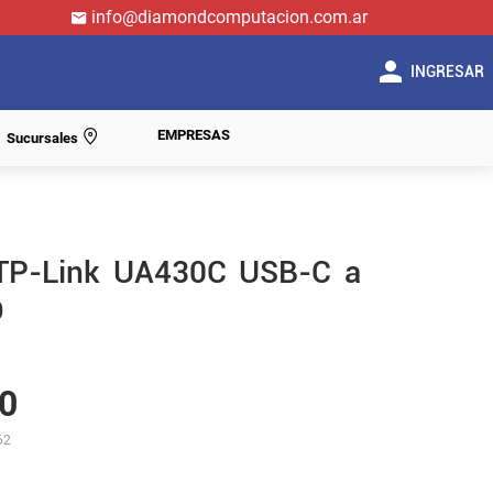
info@diamondcomputacion.com.ar
INGRESAR
EMPRESAS
Sucursales
TP-Link UA430C USB-C a
D
0
62