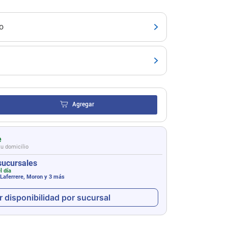
o
Agregar
e
tu domicilio
sucursales
l día
 Laferrere, Moron
y 3 más
r disponibilidad por sucursal