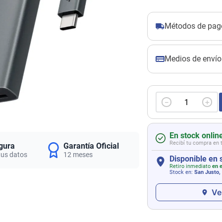
Métodos de pag
Medios de envío
－
＋
En stock onlin
Recibí tu compra en 
gura
Garantía Oficial
tus datos
12 meses
Disponible en 
Retiro inmediato
en e
Stock en:
San Justo,
Ve