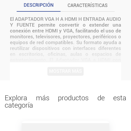
DESCRIPCIÓN
CARACTERÍSTICAS
El ADAPTADOR VGA H A HDMI H ENTRADA AUDIO
Y FUENTE permite convertir o extender una
conexión entre HDMI y VGA, facilitando el uso de
monitores, televisores, proyectores, periféricos o
equipos de red compatibles. Su formato ayuda a
reutilizar dispositivos con interfaces diferentes
en escritorios, oficinas, aulas o espacios de
entretenimiento. El Adaptador VGA a HDMI con
entrada de audio y fuente permite convertir la
MOSTRAR MÁS
señal analógica VGA de una PC o dispositivo
antiguo en una salida HDMI digital. Gracias a su
entrada de audio y a la alimentación externa,
ofrece una conversión estable y de buena
calidad, ideal para conectar computadoras,
Explora más productos de esta
proyectores y monitores a televisores o pantallas
categoría
modernas