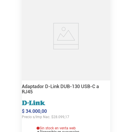
Adaptador D-Link DUB-130 USB-C a
RJ45
$
34
.
000
,
00
Precio s/Imp Nac.
$
28.099,17
Sin stock en venta web
Disponible en sucursales