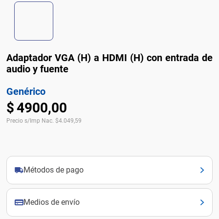
Adaptador VGA (H) a HDMI (H) con entrada de
audio y fuente
Genérico
$
4900
,
00
Precio s/Imp Nac.
$
4.049,59
Métodos de pago
Medios de envío