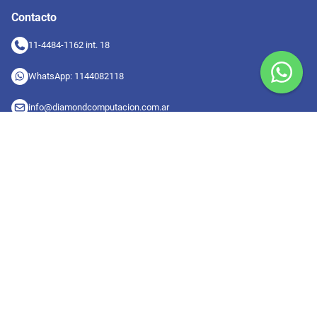
Contacto
11-4484-1162 int. 18
WhatsApp: 1144082118
info@diamondcomputacion.com.ar
Sucursales de retiro
09:00 a 20:00 hs
Conocé las sucursales
Seguinos en redes