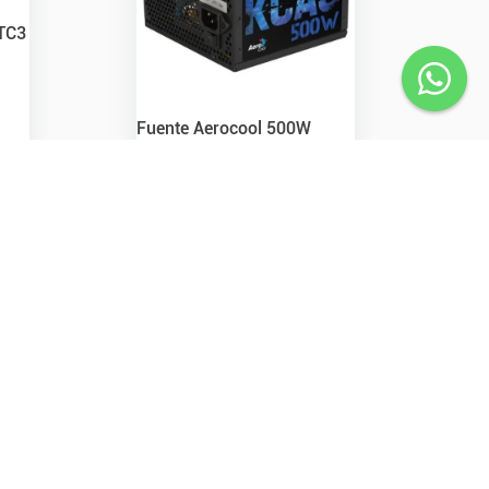
 TC3
Fuente Aerocool 500W
KCAS-500W 80+ Bronze
$
73
.
700
,
00
Precio s/Imp Nac.
$
60.909,09
Sin stock en venta web
Disponible en sucursales
Ver Disponibilidad
Ver detalle