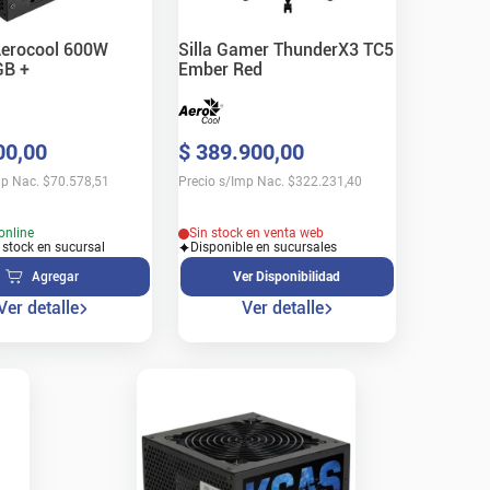
Aerocool 600W
Silla Gamer ThunderX3 TC5
GB +
Ember Red
00
,
00
$
389
.
900
,
00
mp Nac.
$
70.578,51
Precio s/Imp Nac.
$
322.231,40
online
Sin stock en venta web
 stock en sucursal
Disponible en sucursales
Agregar
Ver Disponibilidad
Ver detalle
Ver detalle