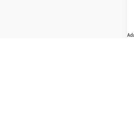
Ad
Pa
$
Pre
En
Co