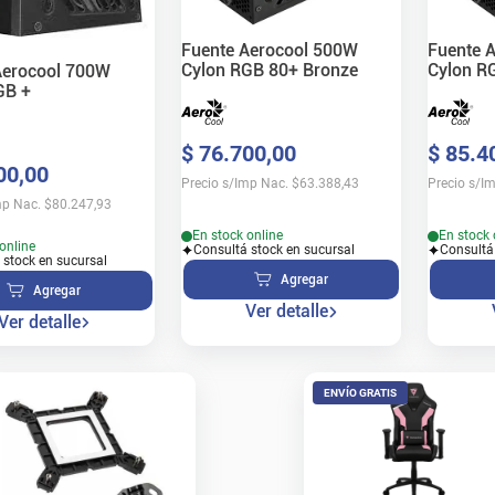
Fuente Aerocool 500W
Fuente 
Cylon RGB 80+ Bronze
Cylon R
Aerocool 700W
GB +
$
76
.
700
,
00
$
85
.
4
00
,
00
Precio s/Imp Nac.
$
63.388,43
Precio s/I
mp Nac.
$
80.247,93
En stock online
En stock 
online
Consultá stock en sucursal
Consultá
 stock en sucursal
Agregar
Agregar
Ver detalle
Ver detalle
ENVÍO GRATIS