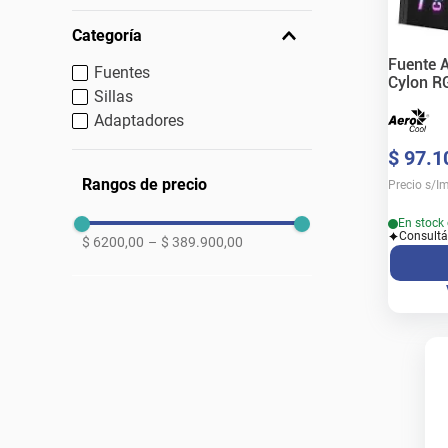
Categoría
Fuente 
Fuentes
Cylon R
Sillas
Adaptadores
$
97
.
1
Rangos de precio
Precio s/I
En stock 
Consultá
$ 6200,00
–
$ 389.900,00