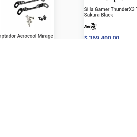
Silla Gamer ThunderX3
Sakura Black
aptador Aerocool Mirage
$
369
.
400
,
00
ra Socket 1700
Precio s/Imp Nac.
$
305.289,26
6200
,
00
Sin stock en venta web
cio s/Imp Nac.
$
5.123,97
Disponible en sucursales
Ver Disponibilidad
 stock online
nsultá stock en sucursal
Ver detalle
Agregar
Ver detalle