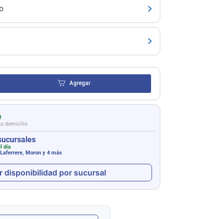
o
Agregar
e
tu domicilio
sucursales
l día
 Laferrere, Moron
y 4 más
r disponibilidad por sucursal