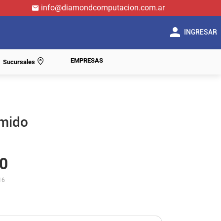
info@diamondcomputacion.com.ar
INGRESAR
EMPRESAS
Sucursales
imido
0
16