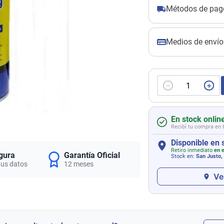
Métodos de pag
Medios de envío
－
＋
En stock onlin
Recibí tu compra en 
Disponible en 
Retiro inmediato
en e
gura
Garantía Oficial
Stock en:
San Justo,
tus datos
12 meses
Ve