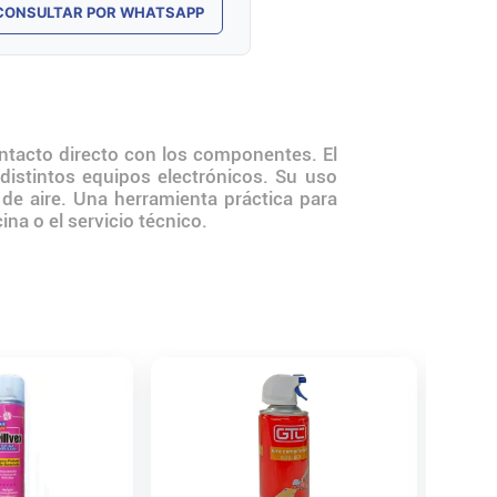
CONSULTAR POR WHATSAPP
contacto directo con los componentes. El
y distintos equipos electrónicos. Su uso
 de aire. Una herramienta práctica para
na o el servicio técnico.
Aire co
Genéric