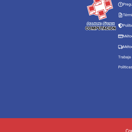
Pregu
Térmi
Polít
Méto
Méto
Trabaja
Politica
Co