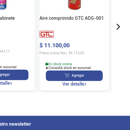
$
25
.
0
Precio s/
Aire comprimido GTC ADG-001
abinete
En s
$
11
.
100
,
00
Cons
347,11
Precio s/Imp Nac.
$
9.173,55
En stock online
en sucursal
Consultá stock en sucursal
gregar
Agregar
talle
Ver detalle
stro newsletter