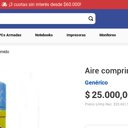
¡3 cuotas sin interés desde $60.000!
PCs Armadas
Notebooks
Impresoras
Monitores
imido
Aire compr
Genérico
$
25
.
000
,
0
Precio s/Imp Nac.
$
20.661,