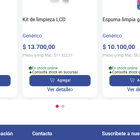
Kit de limpieza LCD
Espuma limpia g
Genérico
Genérico
$
13
.
700
,
00
$
10
.
100
,
00
Precio s/Imp Nac.
$
11.322,31
Precio s/Imp Nac.
$
8.
En stock online
En stock online
Consultá stock en sucursal
Consultá stock 
Agregar
A
Ver detalle
Ver de
mación
Contacto
Suscribete a nue