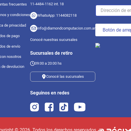
11-4484-1162 int. 18
ntas frecuentes
nos y condiciones
WhatsApp: 1144082118
ica de privacidad
info@diamondcomputacion.com.ar
Botón de arre
dos de pago
Conocé nuestras sucursales
dos de envío
Sucursales de retiro
 con nosotros
09:00 a 20:00 hs
s de devolucion
Conocé las sucursales
Seguinos en redes
pyright ©
2026
. Todos los derechos reservados.