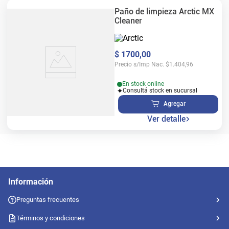
Paño de limpieza Arctic MX
Cleaner
$
1700
,
00
Precio s/Imp Nac.
$
1.404,96
En stock online
Consultá stock en sucursal
Agregar
Ver detalle
Información
Preguntas frecuentes
Términos y condiciones