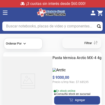
¡3 cuotas sin interés desde $60.000!
Buscar notebooks, placas de video y componentes...
Filtrar
Ordenar Por
Pasta térmica Arctic MX-4 4g
$
9300
,
00
Precio s/Imp Nac.
$
7.685,95
En stock online
Consultá stock en sucursal
Agregar