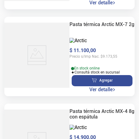
Ver detalle
Pasta térmica Arctic MX-7 2g
$
11
.
100
,
00
Precio s/Imp Nac.
$
9.173,55
En stock online
Consultá stock en sucursal
Agregar
Ver detalle
Pasta térmica Arctic MX-4 8g
con espátula
$
14
.
900
,
00