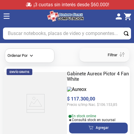
¡3 cuotas sin interés desde $60.000!
Buscar notebooks, placas de video y componentes...
Filtrar
Ordenar Por
ENVÍO GRATIS
Gabinete Aureox Pictor 4 Fan
White
$
117
.
300
,
00
Precio s/Imp Nac.
$
106.153,85
En stock online
Consultá stock en sucursal
Agregar