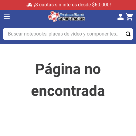
¡3 cuotas sin interés desde $60.000!
Buscar notebooks, placas de video y componentes...
Página no
encontrada