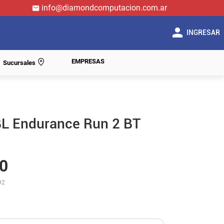
info@diamondcomputacion.com.ar
INGRESAR
EMPRESAS
Sucursales
BL Endurance Run 2 BT
0
92