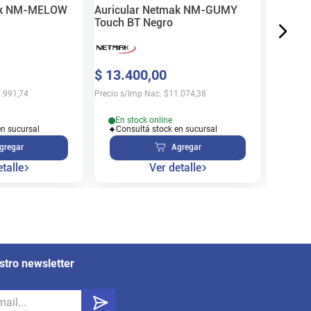
mak NM-MELOW
Auricular Netmak NM-GUMY
Touch BT Negro
En s
$
13
.
400
,
00
Cons
.991,74
Precio s/Imp Nac.
$
11.074,38
En stock online
en sucursal
Consultá stock en sucursal
gregar
Agregar
talle
Ver detalle
stro newsletter