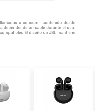
n llamadas o consumir contenido desde
ta depender de un cable durante el uso.
s compatibles El diseño de JBL mantiene
Auricul
$
19
.
4
Precio s/