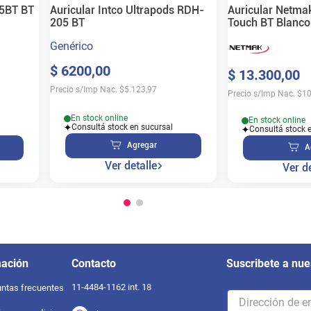
05BT BT
Auricular Intco Ultrapods RDH-
Auricular Net
205 BT
Touch BT Blanco
Genérico
$
6200
,
00
$
13
.
300
,
00
Precio s/Imp Nac.
$
5.123,97
Precio s/Imp Nac.
$
10
En stock online
En stock online
Consultá stock en sucursal
Consultá stock 
Agregar
A
Ver detalle
Ver de
mación
Contacto
Suscribete a nue
11-4484-1162 int. 18
ntas frecuentes