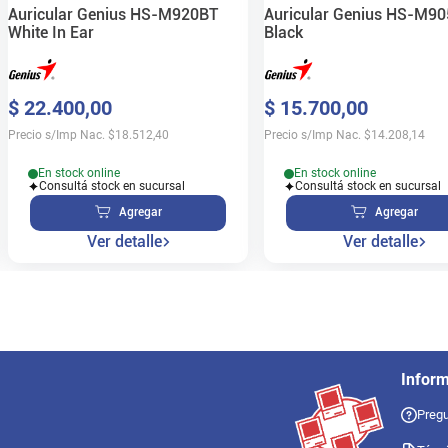
Auricular Genius HS-M920BT
Auricular Genius HS-M9
White In Ear
Black
$
22
.
400
,
00
$
15
.
700
,
00
Precio s/Imp Nac.
$
18.512,40
Precio s/Imp Nac.
$
14.208,14
En stock online
En stock online
Consultá stock en sucursal
Consultá stock en sucursal
Agregar
Agregar
Ver detalle
Ver detalle
Infor
Pregu