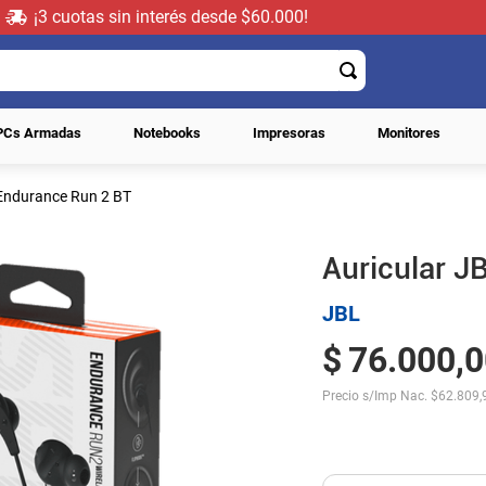
¡3 cuotas sin interés desde $60.000!
PCs Armadas
Notebooks
Impresoras
Monitores
 Endurance Run 2 BT
Auricular J
JBL
$
76
.
000
,
0
Precio s/Imp Nac.
$
62.809,