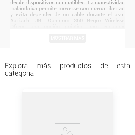
desde dispositivos compatibles. La conectividad
inalámbrica permite moverse con mayor libertad
y evita depender de un cable durante el uso.
Auricular JBL Quantum 360 Negro Wireless
Ofrece una opción práctica para escuchar
música, jugar, hablar por chat o usar con
MOSTRAR MÁS
dispositivos compatibles El diseño de JBL
mantiene una presentación coherente con la
línea y facilita integrarlo a distintos tipos de
setups.
Explora más productos de esta
categoría