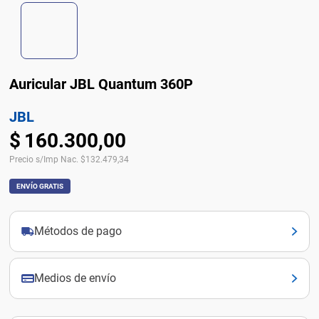
Auricular JBL Quantum 360P
JBL
$
160
.
300
,
00
Precio s/Imp Nac.
$
132.479,34
ENVÍO GRATIS
Métodos de pago
Medios de envío