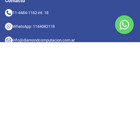
Contacto
11-4484-1162 int. 18
WhatsApp: 1144082118
info@diamondcomputacion.com.ar
Sucursales de retiro
09:00 a 20:00 hs
Conocé las sucursales
Seguinos en redes
Suscribete a nuestro newsletter