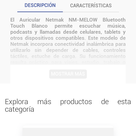
DESCRIPCIÓN
CARACTERÍSTICAS
El Auricular Netmak NM-MELOW Bluetooth
Touch Blanco permite escuchar música,
podcasts y llamadas desde celulares, tablets y
otros dispositivos compatibles. Este modelo de
Netmak incorpora conectividad inalámbrica para
utilizarlo sin depender de cables, controles
táctiles, estuche de carga. Su funcionamiento
resulta práctico para viajes, estudio, trabajo o
actividades cotidianas, ya que permite moverse
MOSTRAR MÁS
con mayor libertad y mantener el audio
disponible sin una conexión física permanente.
Por su formato, puede transportarse fácilmente
junto con otros accesorios personales. Una
alternativa funcional para quienes buscan un
Explora más productos de esta
auricular de uso diario con las características
categoría
específicas de esta versión.