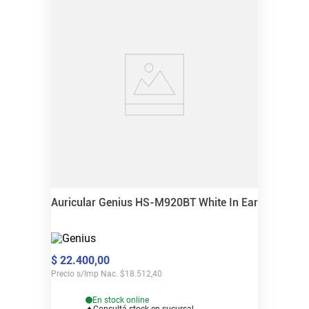
Auricular Genius HS-M920BT White In Ear
$
22
.
400
,
00
Precio s/Imp Nac.
$
18.512,40
En stock online
Consultá stock en sucursal