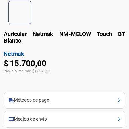
Auricular Netmak NM-MELOW Touch BT
Blanco
Netmak
$
15
.
700
,
00
Precio s/Imp Nac.
$
12.975,21
Métodos de pago
Medios de envío