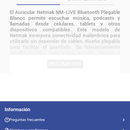
El Auricular Netmak NM-LIVE Bluetooth Plegable
Blanco permite escuchar música, podcasts y
llamadas desde celulares, tablets y otros
dispositivos compatibles. Este modelo de
Netmak incorpora conectividad inalámbrica para
utilizarlo sin depender de cables, diseño plegable
para facilitar el guardado. Su funcionamiento
resulta práctico para viajes, estudio, trabajo o
actividades cotidianas, ya que permite moverse
MOSTRAR MÁS
con mayor libertad y mantener el audio
disponible sin una conexión física permanente.
Por su formato, puede transportarse fácilmente
junto con otros accesorios personales. Una
alternativa funcional para quienes buscan un
auricular de uso diario con las características
específicas de esta versión.
Información
Preguntas frecuentes