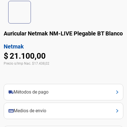
Auricular Netmak NM-LIVE Plegable BT Blanco
Netmak
$
21
.
100
,
00
Precio s/Imp Nac.
$
17.438,02
Métodos de pago
Medios de envío