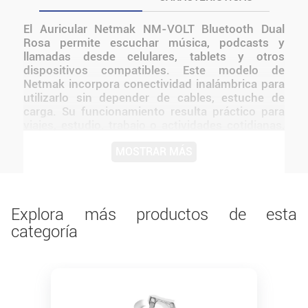
El Auricular Netmak NM-VOLT Bluetooth Dual
Rosa permite escuchar música, podcasts y
llamadas desde celulares, tablets y otros
dispositivos compatibles. Este modelo de
Netmak incorpora conectividad inalámbrica para
utilizarlo sin depender de cables, estuche de
carga. Su funcionamiento resulta práctico para
viajes, estudio, trabajo o actividades cotidianas,
ya que permite moverse con mayor libertad y
MOSTRAR MÁS
mantener el audio disponible sin una conexión
física permanente. Por su formato, puede
transportarse fácilmente junto con otros
accesorios personales. Una alternativa funcional
para quienes buscan un auricular de uso diario
Explora más productos de esta
con las características específicas de esta
categoría
versión.