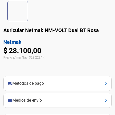
Auricular Netmak NM-VOLT Dual BT Rosa
Netmak
$
28
.
100
,
00
Precio s/Imp Nac.
$
23.223,14
Métodos de pago
Medios de envío