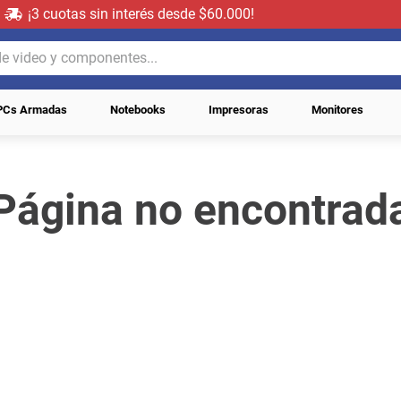
¡3 cuotas sin interés desde $60.000!
video y componentes...
PCs Armadas
Notebooks
Impresoras
Monitores
Página no encontrad