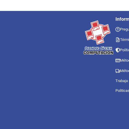
Infor
Pregu
Térmi
Polít
Méto
Méto
Trabaja
Politica