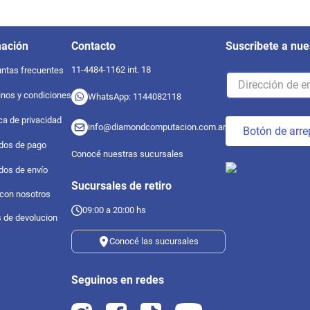
mación
Contacto
Suscribete a nue
11-4484-1162 int. 18
ntas frecuentes
nos y condiciones
WhatsApp: 1144082118
ica de privacidad
info@diamondcomputacion.com.ar
Botón de arre
dos de pago
Conocé nuestras sucursales
dos de envío
Sucursales de retiro
 con nosotros
09:00 a 20:00 hs
s de devolucion
Conocé las sucursales
Seguinos en redes