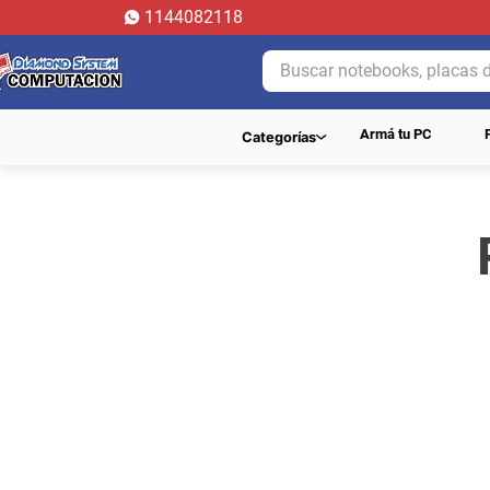
1144082118
Buscar notebooks, placas de 
Armá tu PC
Categorías