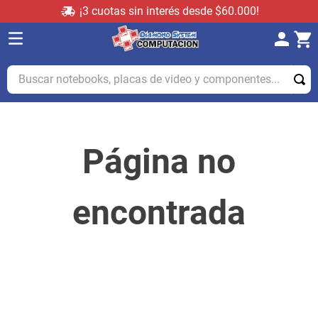
¡3 cuotas sin interés desde $60.000!
Buscar notebooks, placas de video y componentes...
Página no
encontrada