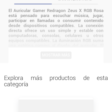
El Auricular Gamer Redragon Zeus X RGB Rosa
está pensado para escuchar música, jugar,
participar en llamadas o consumir contenido
desde dispositivos compatibles. La conexión
directa ofrece un uso simple y estable con
computadoras, consolas, celulares u otros
equipos compatibles. La iluminación RGB suma
una estética gaming al diseño del auricular. El
amo de las plataformas ahora con iluminación
MOSTRAR MÁS
RGB gran calidad de materiales, sonido 7.1 virtual
y por supuesto, la nueva iluminación RGB
configurable desde el controlador del cable El
diseño de Redragon mantiene una presentación
coherente con la línea y facilita integrarlo a
Explora más productos de esta
distintos tipos de setups.
categoría