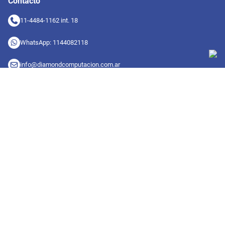
Contacto
11-4484-1162 int. 18
WhatsApp: 1144082118
info@diamondcomputacion.com.ar
Sucursales de retiro
09:00 a 20:00 hs
Conocé las sucursales
Seguinos en redes
Suscribete a nuestro newsletter