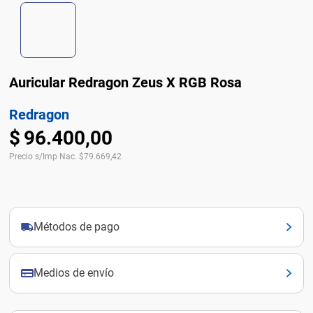
Auricular Redragon Zeus X RGB Rosa
Redragon
$
96
.
400
,
00
Precio s/Imp Nac.
$
79.669,42
Métodos de pago
Medios de envío