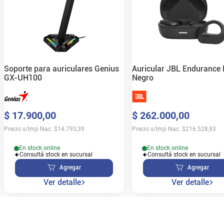
Soporte para auriculares Genius
Auricular JBL Endurance 
GX-UH100
Negro
$
17
.
900
,
00
$
262
.
000
,
00
Precio s/Imp Nac.
$
14.793,39
Precio s/Imp Nac.
$
216.528,93
En stock online
En stock online
Consultá stock en sucursal
Consultá stock en sucursal
Agregar
Agregar
Ver detalle
Ver detalle