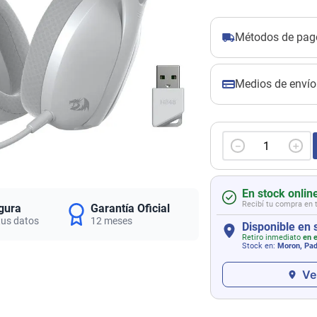
Métodos de pag
Medios de envío
－
＋
En stock onlin
Recibí tu compra en 
gura
Garantía Oficial
tus datos
12 meses
Disponible en 
Retiro inmediato
en e
Stock en:
Moron, Pa
Ve