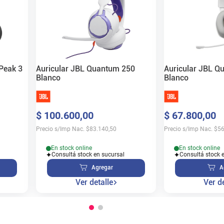
Peak 3
Auricular JBL Quantum 250
Auricular JBL 
Blanco
Blanco
$
100
.
600
,
00
$
67
.
800
,
00
Precio s/Imp Nac.
$
83.140,50
Precio s/Imp Nac.
$
56
En stock online
En stock online
Consultá stock en sucursal
Consultá stock 
Agregar
A
Ver detalle
Ver de