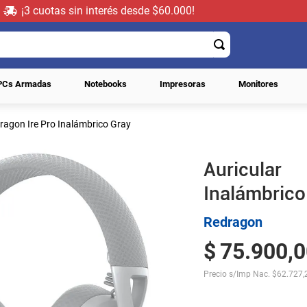
¡3 cuotas sin interés desde $60.000!
PCs Armadas
Notebooks
Impresoras
Monitores
ragon Ire Pro Inalámbrico Gray
Auricula
Inalámbrico
Redragon
$
75
.
900
,
0
Precio s/Imp Nac.
$
62.727,