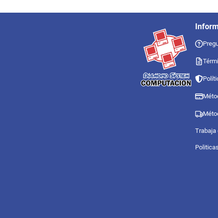
Infor
Pregu
Térmi
Polít
Méto
Méto
Trabaja
Politica