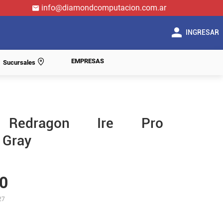
info@diamondcomputacion.com.ar
INGRESAR
EMPRESAS
Sucursales
r Redragon Ire Pro
 Gray
0
27