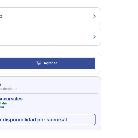
o
Agregar
e
tu domicilio
sucursales
l día
dua
r disponibilidad por sucursal