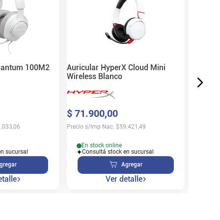
Blanco
$
61
.
3
Precio s/
Quantum 100M2
Auricular HyperX Cloud Mini
Wireless Blanco
En s
$
71
.
900
,
00
Cons
.033,06
Precio s/Imp Nac.
$
59.421,49
En stock online
en sucursal
Consultá stock en sucursal
gregar
Agregar
talle
Ver detalle