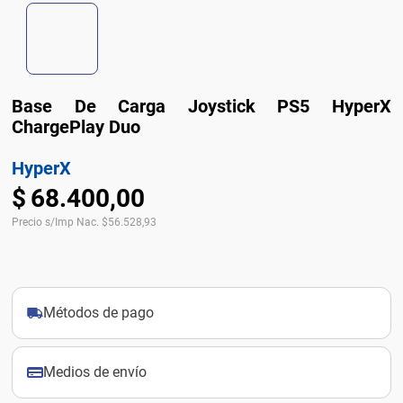
Base De Carga Joystick PS5 HyperX
ChargePlay Duo
HyperX
$
68
.
400
,
00
Precio s/Imp Nac.
$
56.528,93
Métodos de pago
Medios de envío