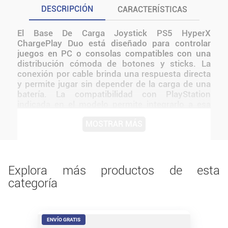
DESCRIPCIÓN
CARACTERÍSTICAS
El Base De Carga Joystick PS5 HyperX
ChargePlay Duo está diseñado para controlar
juegos en PC o consolas compatibles con una
distribución cómoda de botones y sticks. La
conexión por cable brinda una respuesta directa
y permite jugar sin depender de la carga de una
batería. La compatibilidad con PlayStation
indicada en el modelo permite integrarlo a esa
plataforma. Esta estación de carga tiene una
MOSTRAR MÁS
base estable y pesada y presenta una elegante
estética en blanco y negro que combina con el
aspecto de tu PlayStation 5 El diseño de HyperX
mantiene una presentación coherente con la
línea y facilita integrarlo a distintos tipos de
Explora más productos de esta
setups.
categoría
ENVÍO GRATIS