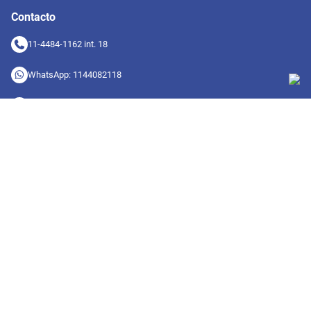
Contacto
11-4484-1162 int. 18
WhatsApp: 1144082118
info@diamondcomputacion.com.ar
Sucursales de retiro
09:00 a 20:00 hs
Conocé las sucursales
Seguinos en redes