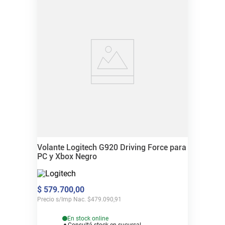
Volante Logitech G920 Driving Force para
PC y Xbox Negro
$
579
.
700
,
00
Precio s/Imp Nac.
$
479.090,91
En stock online
Consultá stock en sucursal