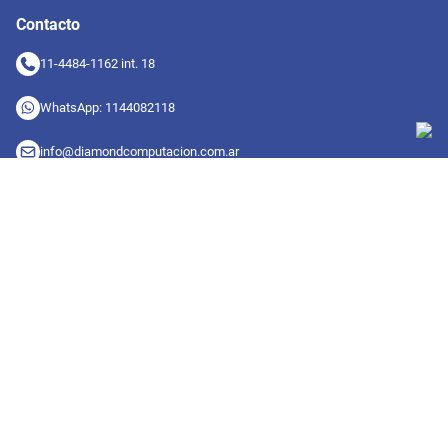
Contacto
11-4484-1162 int. 18
WhatsApp: 1144082118
info@diamondcomputacion.com.ar
Sucursales de retiro
09:00 a 20:00 hs
Conocé las sucursales
Seguinos en redes