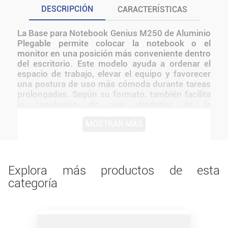
DESCRIPCIÓN
CARACTERÍSTICAS
La Base para Notebook Genius M250 de Aluminio
Plegable permite colocar la notebook o el
monitor en una posición más conveniente dentro
del escritorio. Este modelo ayuda a ordenar el
espacio de trabajo, elevar el equipo y favorecer
una postura de uso más cómoda durante tareas
prolongadas. Según su formato, también facilita
la circulación de aire alrededor de la
computadora y libera superficie para organizar
MOSTRAR MÁS
otros accesorios. Resulta útil en el hogar, la
oficina o el estudio para quienes buscan mejorar
la distribución del puesto sin realizar
modificaciones permanentes.
Explora más productos de esta
categoría