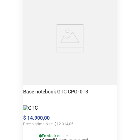
Base notebook GTC CPG-013
$
14
.
900
,
00
Precio s/Imp Nac.
$
12.314,05
En stock online
Consultá stock en sucursal