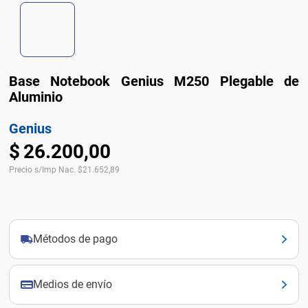
Base Notebook Genius M250 Plegable de
Aluminio
Genius
$
26
.
200
,
00
Precio s/Imp Nac.
$
21.652,89
Métodos de pago
Medios de envío