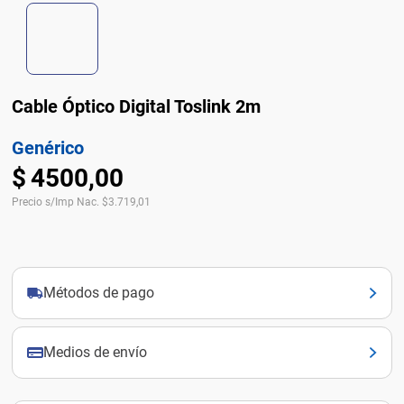
Cable Óptico Digital Toslink 2m
Genérico
$
4500
,
00
Precio s/Imp Nac.
$
3.719,01
Métodos de pago
Medios de envío