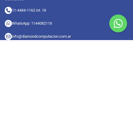
11-4484-1162 int. 18
WhatsApp: 1144082118
info@diamondcomputacion.com.ar
Sucursales de retiro
09:00 a 20:00 hs
Conocé las sucursales
Seguinos en redes
Suscribete a nuestro newsletter