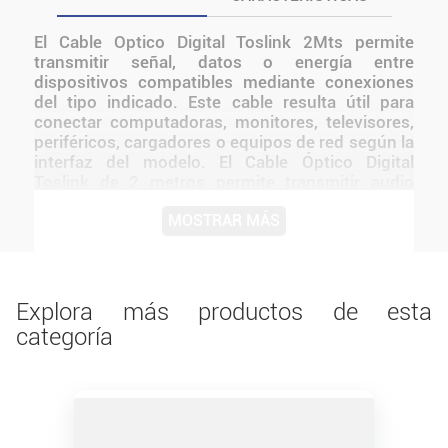
El Cable Optico Digital Toslink 2Mts permite
transmitir señal, datos o energía entre
dispositivos compatibles mediante conexiones
del tipo indicado. Este cable resulta útil para
conectar computadoras, monitores, televisores,
periféricos, cargadores o equipos de red según la
interfaz del modelo. El Cable Óptico Digital
Toslink de 2 metros permite transmitir audio
digital mediante fibra óptica con excelente
MOSTRAR MÁS
calidad y sin interferencias. Su construcción está
pensada para instalaciones domésticas, oficinas
y puestos de trabajo donde se necesita una
conexión directa, ordenada y estable.
Explora más productos de esta
categoría