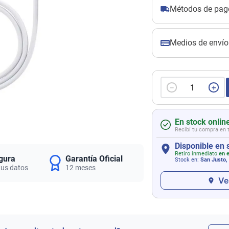
Métodos de pag
Medios de envío
－
＋
En stock onlin
Recibí tu compra en 
Disponible en 
Retiro inmediato
en e
gura
Garantía Oficial
Stock en:
San Justo,
tus datos
12 meses
Ve