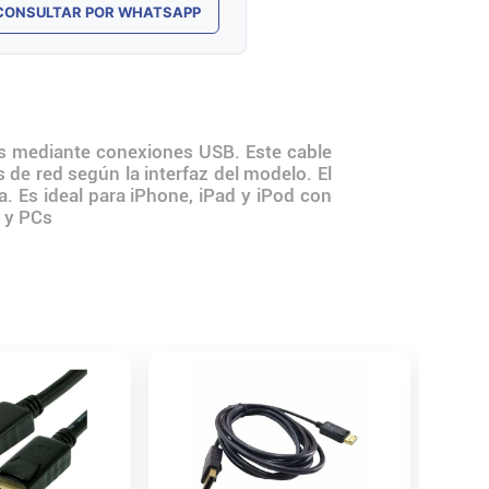
CONSULTAR POR WHATSAPP
les mediante conexiones USB. Este cable
 de red según la interfaz del modelo. El
. Es ideal para iPhone, iPad y iPod con
s y PCs
Cable 
Genéric