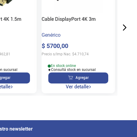
$
21
.
7
Precio s/
rt 4K 1.5m
Cable DisplayPort 4K 3m
Genérico
En s
$
5700
,
00
Cons
462,81
Precio s/Imp Nac.
$
4.710,74
En stock online
en sucursal
Consultá stock en sucursal
gregar
Agregar
talle
Ver detalle
stro newsletter