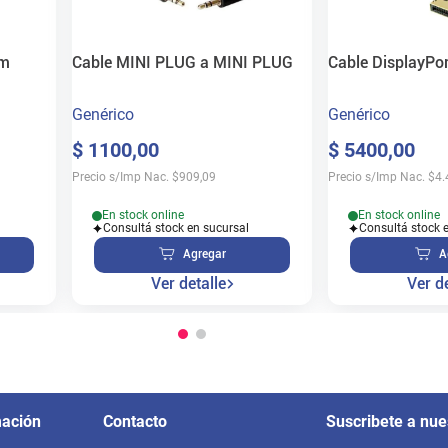
0m
Cable MINI PLUG a MINI PLUG
Cable DisplayPo
Genérico
Genérico
$
1100
,
00
$
5400
,
00
Precio s/Imp Nac.
$
909,09
Precio s/Imp Nac.
$
4.
En stock online
En stock online
Consultá stock en sucursal
Consultá stock 
Agregar
A
Ver detalle
Ver de
mación
Contacto
Suscribete a nue