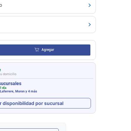
o
Agregar
e
tu domicilio
sucursales
l día
 Laferrere, Moron
y 4 más
r disponibilidad por sucursal