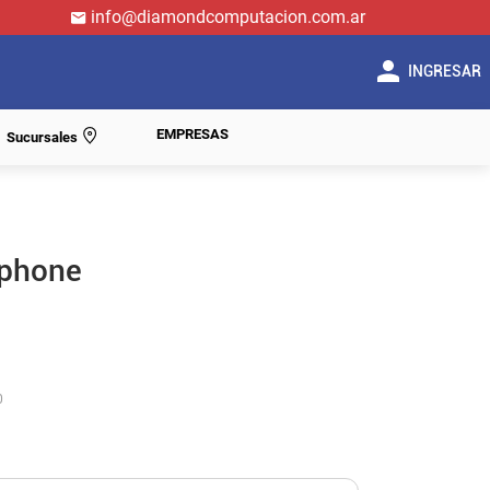
info@diamondcomputacion.com.ar
INGRESAR
EMPRESAS
Sucursales
Iphone
0