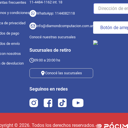
11-4484-1162 int. 18
ntas frecuentes
nos y condiciones
WhatsApp: 1144082118
ica de privacidad
info@diamondcomputacion.com.ar
Botón de arre
dos de pago
Conocé nuestras sucursales
dos de envío
Sucursales de retiro
 con nosotros
09:00 a 20:00 hs
s de devolucion
Conocé las sucursales
Seguinos en redes
pyright ©
2026
. Todos los derechos reservados.