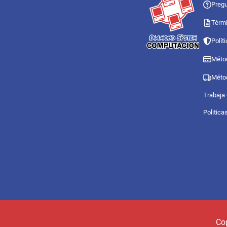
Pregu
Térmi
Polít
Méto
Méto
Trabaja
Politica
Co