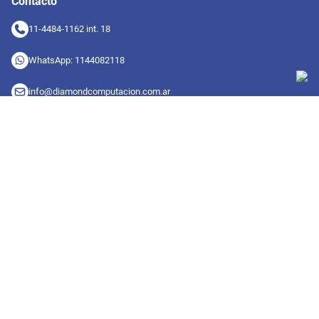
Contacto
11-4484-1162 int. 18
WhatsApp: 1144082118
info@diamondcomputacion.com.ar
Sucursales de retiro
09:00 a 20:00 hs
Conocé las sucursales
Seguinos en redes
Suscribete a nuestro newsletter