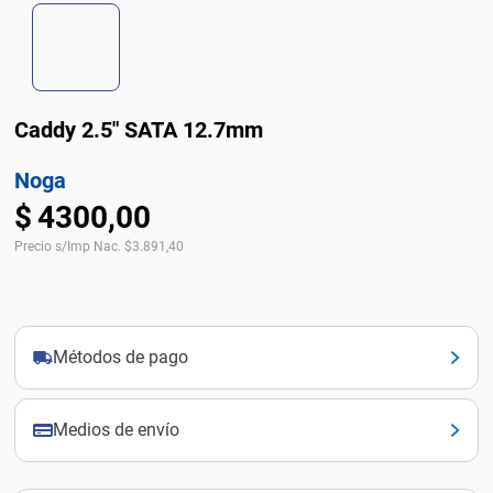
Caddy 2.5" SATA 12.7mm
Noga
$
4300
,
00
Precio s/Imp Nac.
$
3.891,40
Métodos de pago
Medios de envío