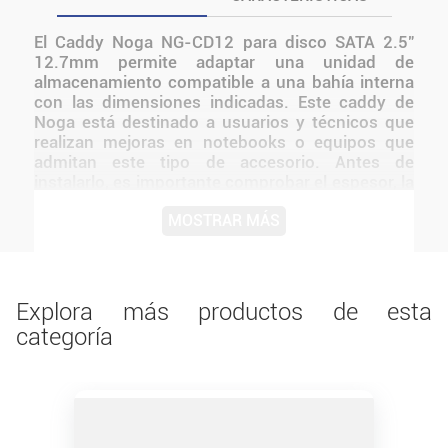
El Caddy Noga NG-CD12 para disco SATA 2.5"
12.7mm permite adaptar una unidad de
almacenamiento compatible a una bahía interna
con las dimensiones indicadas. Este caddy de
Noga está destinado a usuarios y técnicos que
realizan mejoras en notebooks o equipos que
admitan este tipo de accesorio. Antes de
instalarlo, es importante comprobar el espesor, la
interfaz y el espacio disponible en el equipo. La
MOSTRAR MÁS
identificación NG-CD12 para disco SATA 2.5"
12.7mm ayuda a seleccionar la variante correcta
y ofrece una solución práctica para incorporar o
reemplazar almacenamiento de 2.5 pulgadas.
Explora más productos de esta
categoría