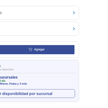
o
Agregar
e
tu domicilio
sucursales
l día
 Moron, Padua
y 3 más
r disponibilidad por sucursal