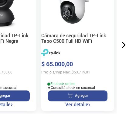
$
62
.
6
Precio s/
idad TP-Link
Cámara de seguridad TP-Link
Fi Negra
Tapo C500 Full HD WiFi
En s
$
65
.
000
,
00
Cons
.768,60
Precio s/Imp Nac.
$
53.719,01
En stock online
en sucursal
Consultá stock en sucursal
gregar
Agregar
talle
Ver detalle