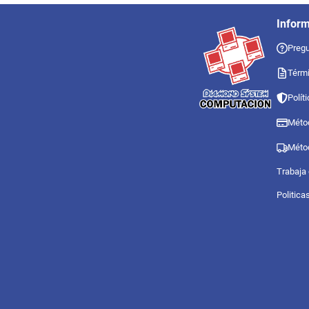
Infor
Pregu
Térmi
Polít
Méto
Méto
Trabaja
Politica