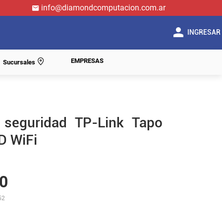
info@diamondcomputacion.com.ar
INGRESAR
EMPRESAS
Sucursales
seguridad TP-Link Tapo
D WiFi
0
52