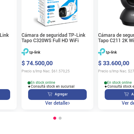
Link
Cámara de seguridad TP-Link
Cámara de segur
Tapo C320WS Full HD WiFi
Tapo C211 2K Wi
$
74
.
500
,
00
$
33
.
600
,
00
Precio s/Imp Nac.
$
61.570,25
Precio s/Imp Nac.
$
27
En stock online
En stock online
Consultá stock en sucursal
Consultá stock 
Agregar
A
Ver detalle
Ver de