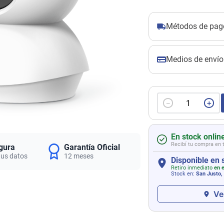
Métodos de pag
Medios de envío
－
＋
En stock onlin
Recibí tu compra en 
gura
Garantía Oficial
tus datos
12 meses
Disponible en 
Retiro inmediato
en e
Stock en:
San Justo,
Ve