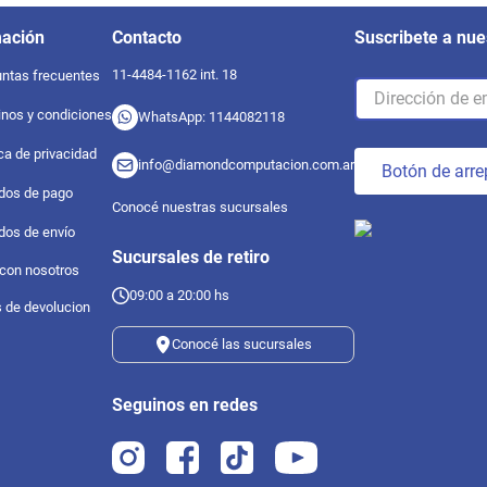
mación
Contacto
Suscribete a nue
11-4484-1162 int. 18
ntas frecuentes
nos y condiciones
WhatsApp: 1144082118
ica de privacidad
info@diamondcomputacion.com.ar
Botón de arre
dos de pago
Conocé nuestras sucursales
dos de envío
Sucursales de retiro
 con nosotros
09:00 a 20:00 hs
s de devolucion
Conocé las sucursales
Seguinos en redes