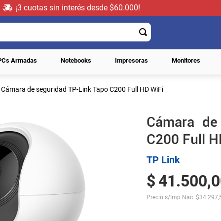
¡3 cuotas sin interés desde $60.000!
PCs Armadas
Notebooks
Impresoras
Monitores
Cámara de seguridad TP-Link Tapo C200 Full HD WiFi
Cámara de 
C200 Full H
TP Link
$
41
.
500
,
0
Precio s/Imp Nac.
$
34.297,