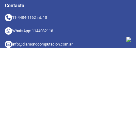
Contacto
11-4484-1162 int. 18
WhatsApp: 1144082118
info@diamondcomputacion.com.ar
Sucursales de retiro
09:00 a 20:00 hs
Conocé las sucursales
Seguinos en redes