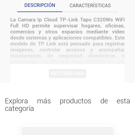
DESCRIPCIÓN
CARACTERÍSTICAS
La Camara Ip Cloud TP-Link Tapo C320Ws WiFi
Full HD permite supervisar hogares, oficinas,
comercios y otros espacios mediante video
desde sistemas y aplicaciones compatibles. Este
modelo de TP Link está pensado para registrar
imágenes, controlar accesos y acompañar
instalaciones de seguridad domésticas o
comerciales. La TP-Link Tapo C320WS es una
cámara IP WiFi para exterior con resolución 2K
MOSTRAR MÁS
QHD 4MP , diseñada para monitorear accesos,
patios, frentes o espacios exteriores. Cuenta con
visión nocturna IR de hasta 30 m , visión a color
en condiciones de baja luz, conexión por WiFi o
Ethernet, audio bidireccional y protección IP66 ,
Explora más productos de esta
ofreciendo una solución práctica para vigilancia
categoría
desde la app Tapo