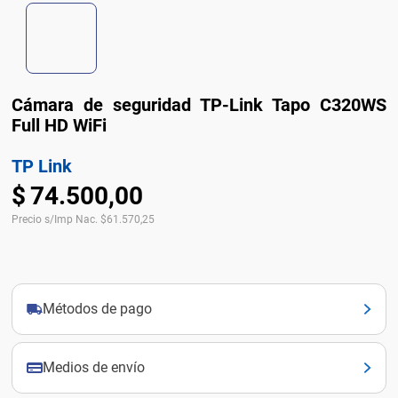
Cámara de seguridad TP-Link Tapo C320WS
Full HD WiFi
TP Link
$
74
.
500
,
00
Precio s/Imp Nac.
$
61.570,25
Métodos de pago
Medios de envío