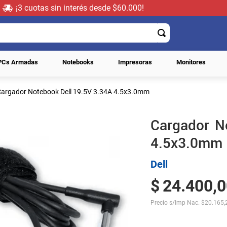
¡3 cuotas sin interés desde $60.000!
PCs Armadas
Notebooks
Impresoras
Monitores
Cargador Notebook Dell 19.5V 3.34A 4.5x3.0mm
Cargador N
4.5x3.0mm
Dell
$
24
.
400
,
0
Precio s/Imp Nac.
$
20.165,