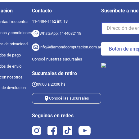
mación
Contacto
Suscribete a nue
11-4484-1162 int. 18
ntas frecuentes
nos y condiciones
WhatsApp: 1144082118
ica de privacidad
info@diamondcomputacion.com.ar
Botón de arre
dos de pago
Conocé nuestras sucursales
dos de envío
Sucursales de retiro
 con nosotros
09:00 a 20:00 hs
s de devolucion
Conocé las sucursales
Seguinos en redes