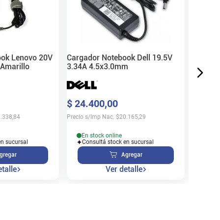
$
39
.
4
Precio s/
Cargador Notebook Dell 19.5V
ook Lenovo 20V
3.34A 4.5x3.0mm
Amarillo
En s
$
24
.
400
,
00
Cons
Precio s/Imp Nac.
$
20.165,29
.338,84
En stock online
Consultá stock en sucursal
en sucursal
Agregar
gregar
Ver detalle
talle