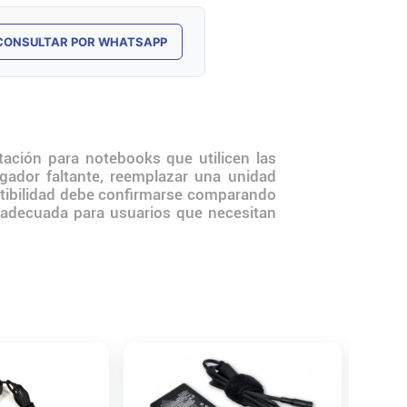
CONSULTAR POR WHATSAPP
ación para notebooks que utilicen las
gador faltante, reemplazar una unidad
patibilidad debe confirmarse comparando
a adecuada para usuarios que necesitan
Cargad
2.37A 