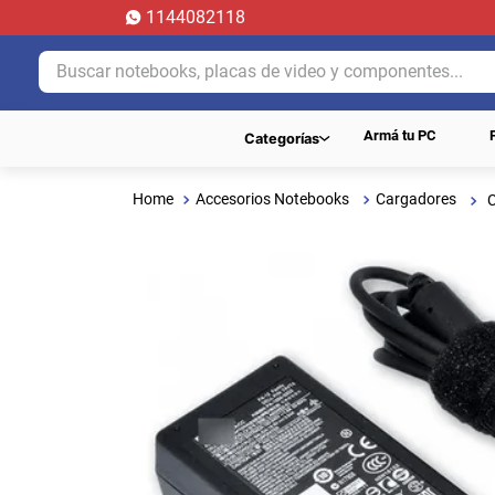
1144082118
Buscar notebooks, placas de video y componentes...
Armá tu PC
Categorías
Accesorios Notebooks
Cargadores