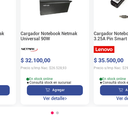
ak
Cargador Notebook Netmak
Cargador Noteb
Universal 90W
3.25A Pin Smart 
$
32
.
100
,
00
$
35
.
500
,
00
Precio s/Imp Nac.
$
26.528,93
Precio s/Imp Nac.
$
29
En stock online
En stock online
Consultá stock en sucursal
Consultá stock 
Agregar
A
Ver detalle
Ver de