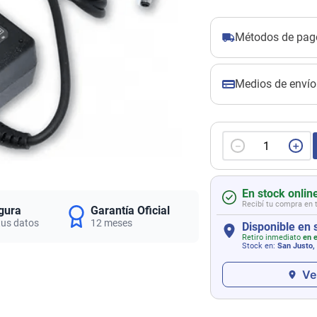
Métodos de pag
Medios de envío
－
＋
En stock onlin
Recibí tu compra en 
gura
Garantía Oficial
tus datos
12 meses
Disponible en 
Retiro inmediato
en e
Stock en:
San Justo,
Ve