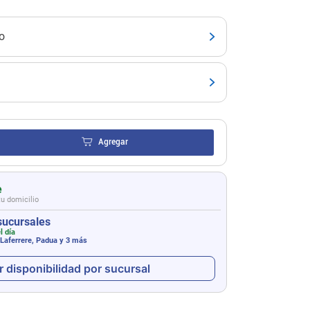
o
Agregar
e
tu domicilio
sucursales
l día
 Laferrere, Padua
y 3 más
r disponibilidad por sucursal