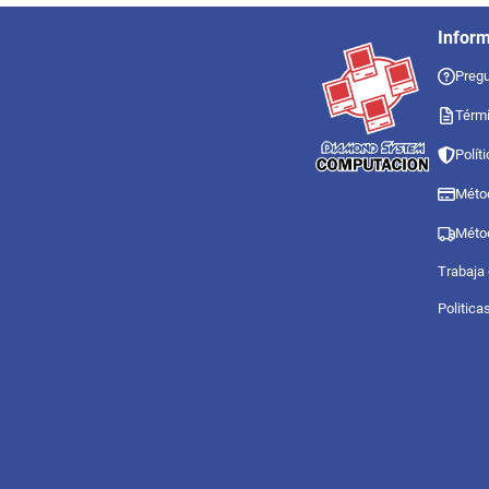
Infor
Pregu
Térmi
Polít
Méto
Méto
Trabaja
Politica