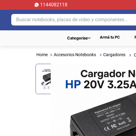
1144082118
Buscar notebooks, placas de video y componentes...
Armá tu PC
Categorías
Accesorios Notebooks
Cargadores