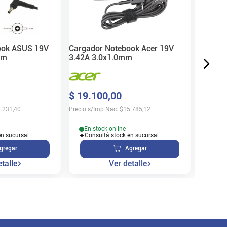
$
38
.
2
Precio s/
ook ASUS 19V
Cargador Notebook Acer 19V
mm
3.42A 3.0x1.0mm
En s
$
19
.
100
,
00
Cons
.231,40
Precio s/Imp Nac.
$
15.785,12
En stock online
en sucursal
Consultá stock en sucursal
gregar
Agregar
talle
Ver detalle