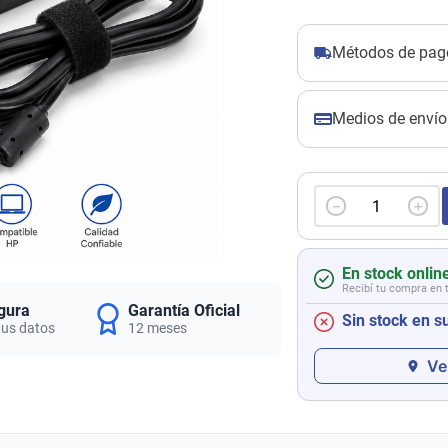
Métodos de pag
Medios de envío
－
＋
En stock onlin
Recibí tu compra en 
gura
Garantía Oficial
Sin stock en s
tus datos
12 meses
Ve