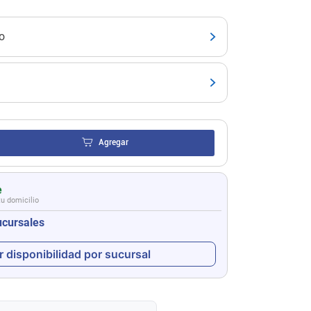
o
Agregar
e
tu domicilio
ucursales
r disponibilidad por sucursal