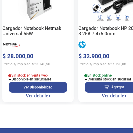
Cargador Notebook Netmak
Cargador Notebook HP 2
Universal 65W
3.25A 7.4x5.0mm
$
28
.
000
,
00
$
32
.
900
,
00
Precio s/Imp Nac.
$
23.140,50
Precio s/Imp Nac.
$
27.190,08
Sin stock en venta web
En stock online
Disponible en sucursales
Consultá stock en sucursal
Agregar
Ver Disponibilidad
Ver detalle
Ver detalle