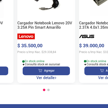
Cargador Noteb
0V
Cargador Notebook Lenovo 20V
2.37A 4.0x1.35
3.25A Pin Smart Amarillo
$
39
.
000
,
00
$
35
.
500
,
00
Precio s/Imp Nac.
$
32
Precio s/Imp Nac.
$
29.338,84
En stock online
En stock online
Consultá stock 
Consultá stock en sucursal
A
Agregar
Ver de
Ver detalle