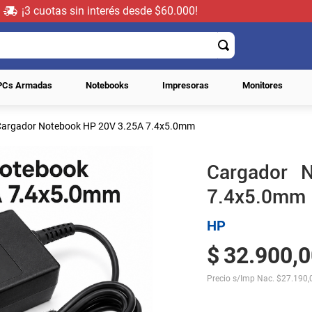
¡3 cuotas sin interés desde $60.000!
PCs Armadas
Notebooks
Impresoras
Monitores
Cargador Notebook HP 20V 3.25A 7.4x5.0mm
Cargador 
7.4x5.0mm
HP
$
32
.
900
,
0
Precio s/Imp Nac.
$
27.190,