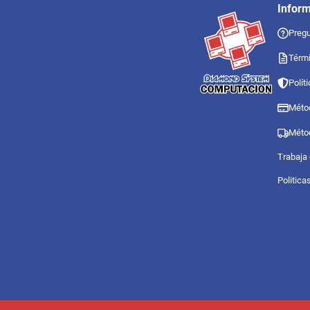
Infor
Pregu
Térmi
Polít
Méto
Méto
Trabaja
Politica