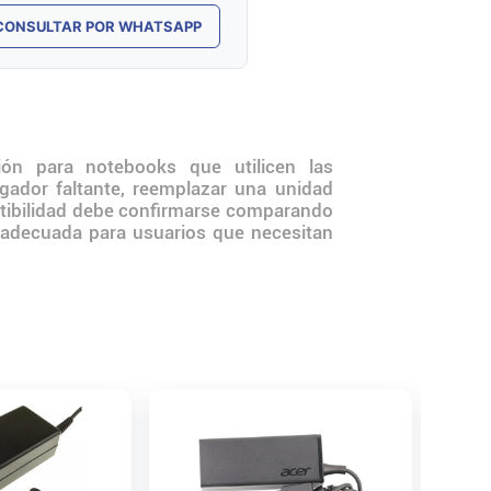
CONSULTAR POR WHATSAPP
n para notebooks que utilicen las
gador faltante, reemplazar una unidad
patibilidad debe confirmarse comparando
a adecuada para usuarios que necesitan
Cargad
19V 3.