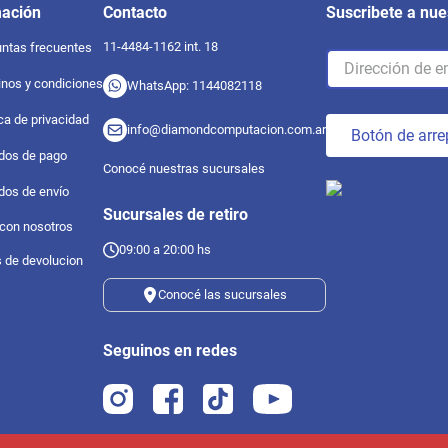
mación
Contacto
Suscribete a nue
11-4484-1162 int. 18
ntas frecuentes
nos y condiciones
WhatsApp: 1144082118
ica de privacidad
info@diamondcomputacion.com.ar
Botón de arre
dos de pago
Conocé nuestras sucursales
dos de envío
Sucursales de retiro
 con nosotros
09:00 a 20:00 hs
s de devolucion
Conocé las sucursales
Seguinos en redes